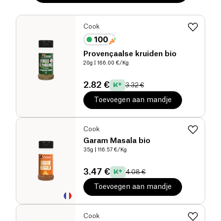
Cook
Provençaalse kruiden bio
20g
| 166.00 €/Kg
2.82 €
3.32 €
Toevoegen aan mandje
Cook
Garam Masala bio
35g
| 116.57 €/Kg
3.47 €
4.08 €
Toevoegen aan mandje
Cook