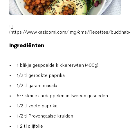
![]
(https://www.kazidomi.com/img/cms/Recettes/buddhabo
Ingrediënten
1 blikje gespoelde kikkererwten (400g)
1/2 tl gerookte paprika
1/2 tl garam masala
5-7 kleine aardappelen in tweeën gesneden
1/2 tl zoete paprika
1/2 tl Provençaalse kruiden
1-2 tl olijfolie