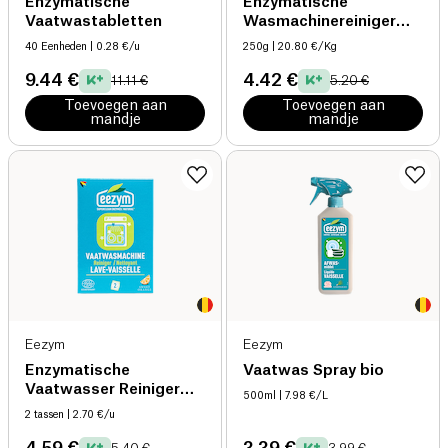
Enzymatische
Enzymatische
Vaatwastabletten
Wasmachinereiniger
bio
40 Eenheden
| 0.28 €/u
250g
| 20.80 €/Kg
9.44 €
4.42 €
11.11 €
5.20 €
Toevoegen aan
Toevoegen aan
mandje
mandje
Eezym
Eezym
Enzymatische
Vaatwas Spray bio
Vaatwasser Reiniger
500ml
| 7.98 €/L
bio
2 tassen
| 2.70 €/u