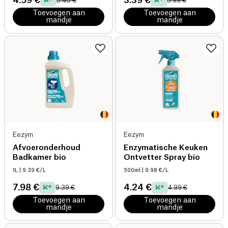
4.59 €
3.39 €
5.40 €
3.99 €
Toevoegen aan
Toevoegen aan
mandje
mandje
Eezym
Eezym
Afvoeronderhoud
Enzymatische Keuken
Badkamer bio
Ontvetter Spray bio
1L
| 9.39 €/L
500ml
| 9.98 €/L
7.98 €
4.24 €
9.39 €
4.99 €
Toevoegen aan
Toevoegen aan
mandje
mandje