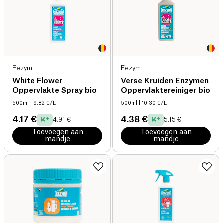
Eezym
Eezym
White Flower
Verse Kruiden Enzymen
Oppervlakte Spray bio
Oppervlaktereiniger bio
500ml
| 9.82 €/L
500ml
| 10.30 €/L
4.17 €
4.38 €
4.91 €
5.15 €
Toevoegen aan
Toevoegen aan
mandje
mandje