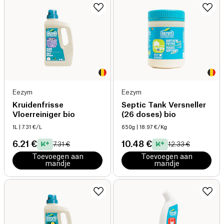
Eezym
Eezym
Kruidenfrisse
Septic Tank Versneller
Vloerreiniger bio
(26 doses) bio
1L
| 7.31 €/L
650g
| 18.97 €/Kg
6.21 €
10.48 €
7.31 €
12.33 €
Toevoegen aan
Toevoegen aan
mandje
mandje