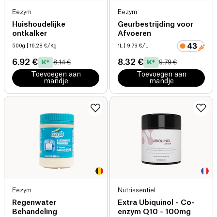
Eezym
Eezym
Huishoudelijke
Geurbestrijding voor
ontkalker
Afvoeren
500g
| 16.28 €/Kg
1L
| 9.79 €/L
6.92 €
8.32 €
8.14 €
9.79 €
Toevoegen aan
Toevoegen aan
mandje
mandje
Eezym
Nutrissentiel
Regenwater
Extra Ubiquinol - Co-
Behandeling
enzym Q10 - 100mg