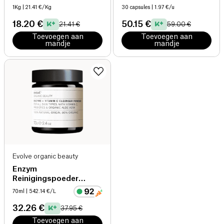
1Kg
| 21.41 €/Kg
30 capsules
| 1.97 €/u
18.20 €
50.15 €
21.41 €
59.00 €
Toevoegen aan
Toevoegen aan
mandje
mandje
Evolve organic beauty
Enzym
Reinigingspoeder
Vitamine C
70ml
| 542.14 €/L
32.26 €
37.95 €
Toevoegen aan