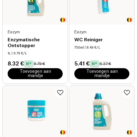
Eezym
Eezym
Enzymatische
WC Reiniger
Ontstopper
750ml
| 8.49 €/L
1L
| 9.79 €/L
8.32 €
5.41 €
9.79 €
6.37 €
Toevoegen aan
Toevoegen aan
mandje
mandje