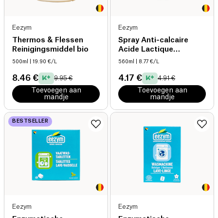
Eezym
Eezym
Thermos & Flessen
Spray Anti-calcaire
Reinigingsmiddel bio
Acide Lactique
natuurlijk
500ml
| 19.90 €/L
560ml
| 8.77 €/L
8.46 €
4.17 €
9.95 €
4.91 €
Toevoegen aan
Toevoegen aan
mandje
mandje
BESTSELLER
Eezym
Eezym