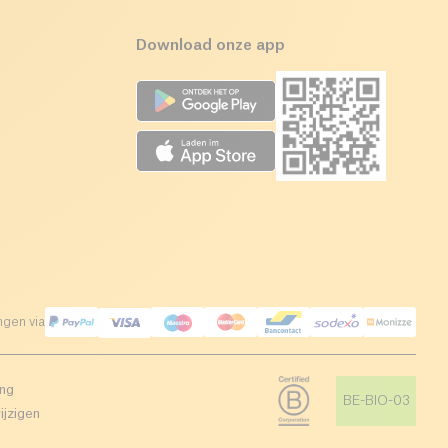
Download onze app
ngen via
ing
BE-BIO-03
ijzigen