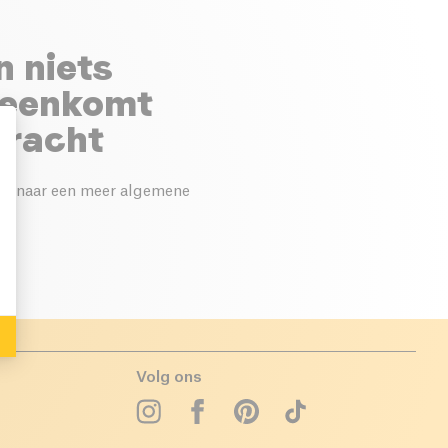
n niets
reenkomt
dracht
ek naar een meer algemene
: Personalize Your Options
Volg ons