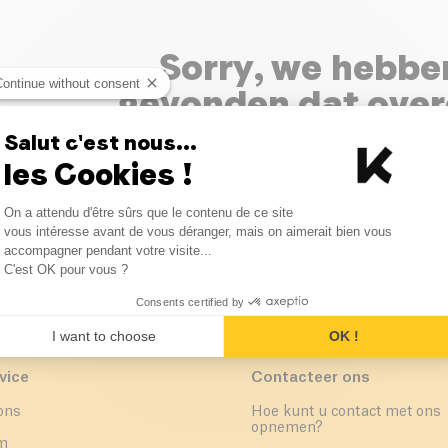
Sorry, we hebbe
Continue without consent
gevonden dat ove
met uw zoekop
Salut c'est nous...
les Cookies !
Controleer de spelling van uw zoekopdracht of zo
Consent Management Platform
term.
On a attendu d'être sûrs que le contenu de ce site
Axeptio consent
vous intéresse avant de vous déranger, mais on aimerait bien vous
accompagner pendant votre visite...
C'est OK pour vous ?
Consents certified by
I want to choose
OK !
vice
Contacteer ons
ons
Hoe kunt u contact met ons
opnemen?
um