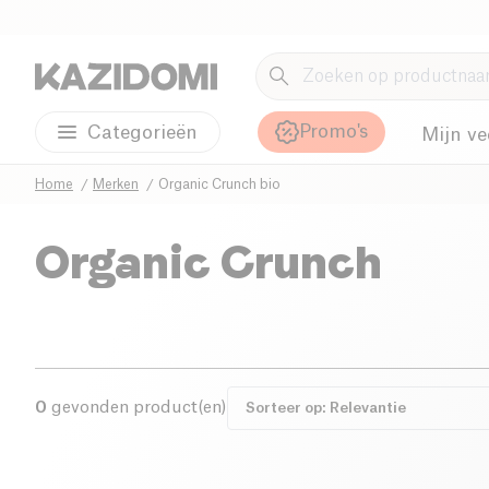
Promo's
Categorieën
Mijn ve
Home
Merken
Organic Crunch bio
Organic Crunch
0
gevonden product(en)