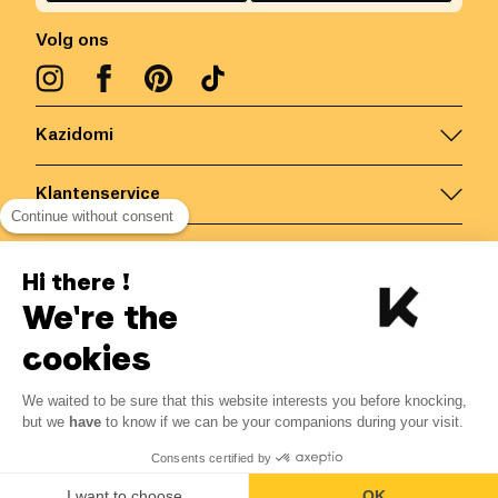
Volg ons
Kazidomi
Klantenservice
Continue without consent
Contacteer ons
Hi there !
We're the
België
/
NL
Veilige betalingen via
cookies
We waited to be sure that this website interests you before knocking,
but we
have
to know if we can be your companions during your visit.
© Kazidomi
2026
BE-BIO-03
Consents certified by
Alle rechten voorbehouden
I want to choose
OK