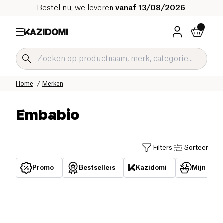
Bestel nu, we leveren
vanaf 13/08/2026
.
Home
Merken
Embabio
Filters
Sorteer
Promo
Bestsellers
Kazidomi
Mijn reed