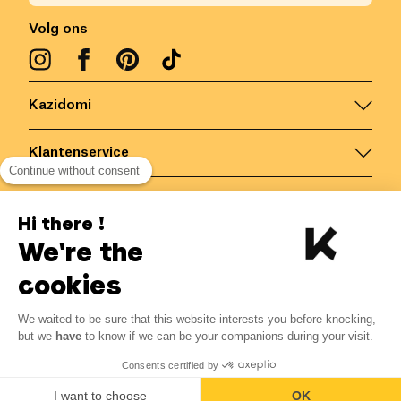
Volg ons
Kazidomi
Klantenservice
Continue without consent
Contacteer ons
Hi there !
We're the
België
/
NL
Veilige betalingen via
cookies
We waited to be sure that this website interests you before knocking,
but we
have
to know if we can be your companions during your visit.
© Kazidomi
2026
BE-BIO-03
Consents certified by
Alle rechten voorbehouden
I want to choose
OK