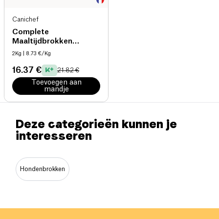
Canichef
Complete
Maaltijdbrokken
Middelgrote & Grote
2Kg
| 8.73 €/Kg
Hond bio
16.37 €
21.82 €
Toevoegen aan
mandje
Deze categorieën kunnen je
interesseren
Hondenbrokken