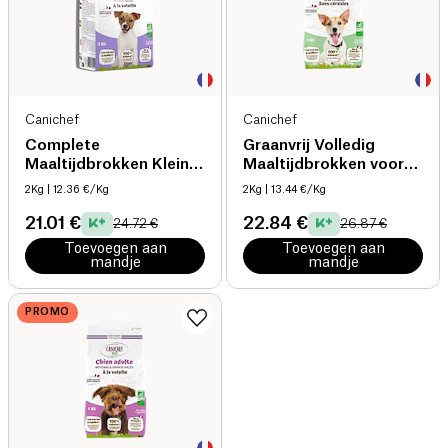
Canichef
Canichef
Complete
Graanvrij Volledig
Maaltijdbrokken Kleine
Maaltijdbrokken voor
Hond bio
Kleine Honden bio
2Kg
| 12.36 €/Kg
2Kg
| 13.44 €/Kg
21.01 €
22.84 €
24.72 €
26.87 €
Toevoegen aan
Toevoegen aan
mandje
mandje
PROMO