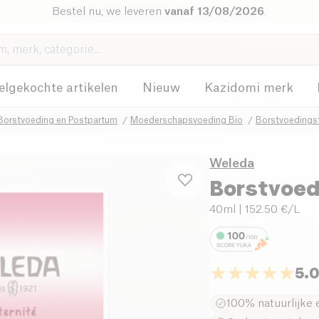
Bestel nu, we leveren
vanaf 13/08/2026
.
elgekochte artikelen
Nieuw
Kazidomi merk
Borstvoeding en Postpartum
Moederschapsvoeding Bio
Borstvoedings
Weleda
Borstvoed
40ml
| 152.50 €/L
5.
100% natuurlijke 