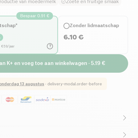
roductie van moedermelk
Zoete en fruitige smaak
Bespaar 0.91 €
tschap*
Zonder lidmaatschap
6.10
€
%
?
d €59/jaar
van K+ en voeg toe aan winkelwagen · 5.19 €
onderdag 13 augustus
·
delivery-modal.order-before
Eerlijke Handel
Cruelty-Free