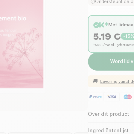
Ondersteunt de p
Met lidmaa
5.19
€
-
15
*€4,90/maand · gefactureer
Word lid 
🚚
Levering vanaf
d
Over dit product
Biologisch
Ingrediëntenlijst