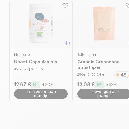
Neobulle
Jolly mama
Boost Capsules bio
Granola Granochoc
boost ijzer
45 gelules
| 0.33 €/u
250g
| 61.56 €/Kg
12.67 €
13.08 €
14.90 €
15.39 €
Toevoegen aan
Toevoegen aan
mandje
mandje