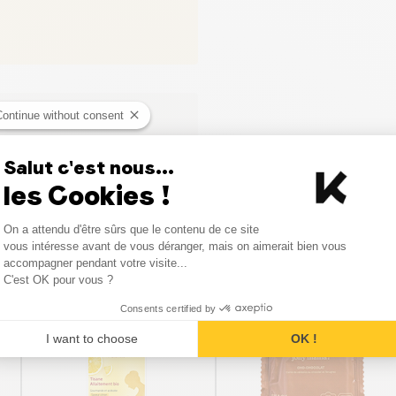
Continue without consent
Salut c'est nous...
les Cookies !
Consent Management Platform
On a attendu d'être sûrs que le contenu de ce site
Axeptio consent
vous intéresse avant de vous déranger, mais on aimerait bien vous
Vergelijkbare producten
accompagner pendant votre visite...
C'est OK pour vous ?
Consents certified by
BESTSELLER
I want to choose
OK !