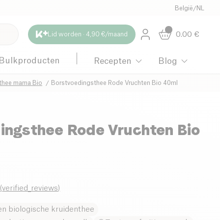
België
/
NL
0.00
€
Lid worden · 4,90 €/maand
Bulkproducten
Recepten
Blog
thee mama Bio
Borstvoedingsthee Rode Vruchten Bio 40ml
ingsthee Rode Vruchten Bio
0
(
verified_reviews
)
en biologische kruidenthee