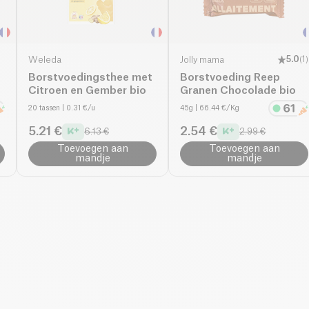
Weleda
Jolly mama
5.0
(
1
)
Borstvoedingsthee met
Borstvoeding Reep
Citroen en Gember bio
Granen Chocolade bio
20 tassen
| 0.31 €/u
45g
| 66.44 €/Kg
5.21 €
2.54 €
6.13 €
2.99 €
Toevoegen aan
Toevoegen aan
mandje
mandje