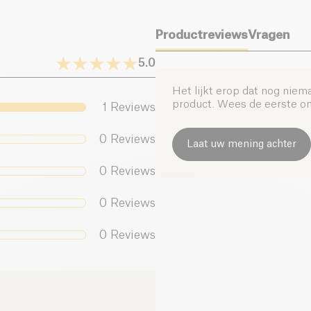
Productreviews
Vragen
5.0
Het lijkt erop dat nog niem
product. Wees de eerste om 
1
Reviews
0
Reviews
Laat uw mening achter
0
Reviews
0
Reviews
0
Reviews