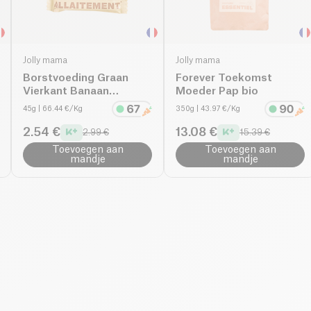
Jolly mama
Jolly mama
Borstvoeding Graan
Forever Toekomst
Vierkant Banaan
Moeder Pap bio
Chocolade bio
45g
| 66.44 €/Kg
350g
| 43.97 €/Kg
2.54 €
13.08 €
2.99 €
15.39 €
Toevoegen aan
Toevoegen aan
mandje
mandje