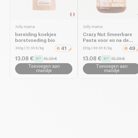
Jolly mama
Jolly mama
bereiding koekjes
Crazy Nut Smeerbare
borstvoeding bio
Pasta voor en na de
geboorte bio
300g
| 51.30 €/Kg
220g
| 69.95 €/Kg
13.08 €
13.08 €
15.39 €
15.39 €
Toevoegen aan
Toevoegen aan
mandje
mandje