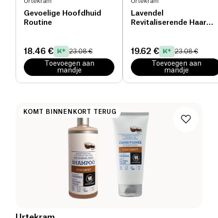
Urtekram
Urtekram
Gevoelige Hoofdhuid
Lavendel
Routine
Revitaliserende Haar
Routine
18.46 €
19.62 €
23.08 €
23.08 €
Toevoegen aan
Toevoegen aan
mandje
mandje
KOMT BINNENKORT TERUG
Urtekram