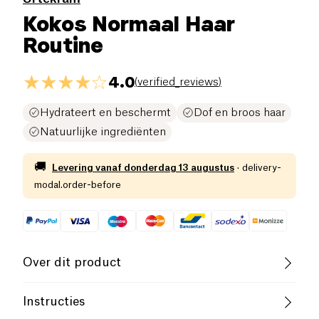
Kokos Normaal Haar
Routine
4.0
(
verified_reviews
)
Hydrateert en beschermt
Dof en broos haar
Natuurlijke ingrediënten
🚚
Levering vanaf
donderdag 13 augustus
·
delivery-
modal.order-before
Over dit product
Dit Anti-roos haar duo bevat een shampoo van
Instructies
500ml en een conditioner. Met dit pakket geniet u