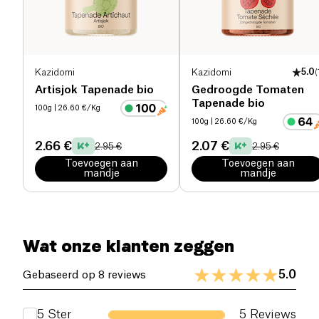
Zout (g)
1.8 g
Kazidomi
Kazidomi
5.0
(
Artisjok Tapenade bio
Gedroogde Tomaten
Tapenade bio
100g
| 26.60 €/Kg
100g
| 26.60 €/Kg
2.66 €
2.07 €
2.95 €
2.95 €
Toevoegen aan
Toevoegen aan
mandje
mandje
Wat onze klanten zeggen
5.0
Gebaseerd op 8 reviews
5
Ster
5
Reviews