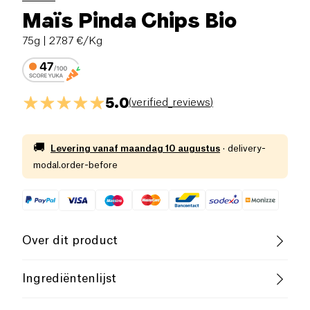
Maïs Pinda Chips Bio
75g
| 27.87 €/Kg
5.0
(
verified_reviews
)
🚚
Levering vanaf
maandag 10 augustus
·
delivery-
modal.order-before
Over dit product
Glutenvrij (ingrediënten)
Ingrediëntenlijst
Lactosevrij (ingrediënten)
Biologisch
Maïs*, ARACHIDE* boter (33%), zonnebloemolie*,