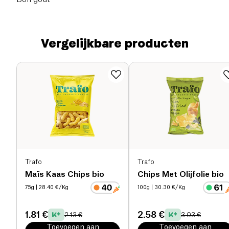
Vergelijkbare producten
Trafo
Trafo
Maïs Kaas Chips bio
Chips Met Olijfolie bio
75g
| 28.40 €/Kg
100g
| 30.30 €/Kg
1.81 €
2.58 €
2.13 €
3.03 €
Toevoegen aan
Toevoegen aan