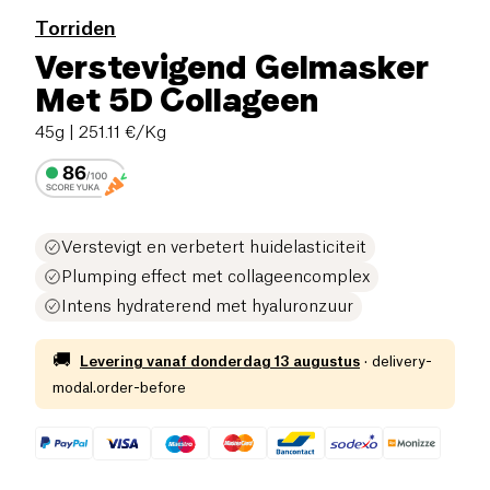
Torriden
Verstevigend Gelmasker
Met 5D Collageen
45g
| 251.11 €/Kg
Verstevigt en verbetert huidelasticiteit
Plumping effect met collageencomplex
Intens hydraterend met hyaluronzuur
🚚
Levering vanaf
donderdag 13 augustus
·
delivery-
modal.order-before