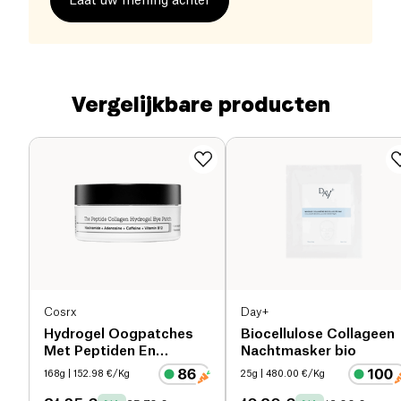
Laat uw mening achter
Vergelijkbare producten
Cosrx
Day+
Hydrogel Oogpatches
Biocellulose Collageen
Met Peptiden En
Nachtmasker bio
Collageen
168g
| 152.98 €/Kg
25g
| 480.00 €/Kg