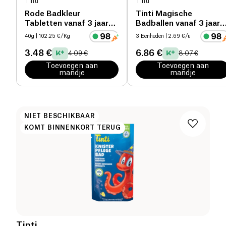
Tinti
Tinti
Rode Badkleur
Tinti Magische
Tabletten vanaf 3 jaar
Badballen vanaf 3 jaar
oud bio
oud bio
40g
| 102.25 €/Kg
3 Eenheden
| 2.69 €/u
3.48 €
6.86 €
4.09 €
8.07 €
Toevoegen aan
Toevoegen aan
mandje
mandje
NIET BESCHIKBAAR
KOMT BINNENKORT TERUG
Tinti