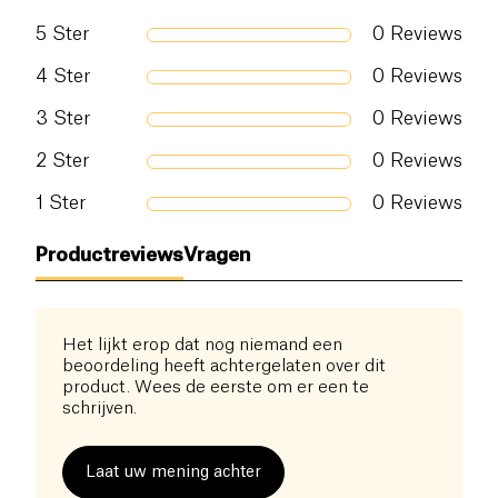
zorgt voor zijn of haar huid met dit unieke
5
Ster
0
Reviews
knappend verzorgingsproduct.
4
Ster
0
Reviews
vanaf 3 jaar oud
3
Ster
0
Reviews
2
Ster
0
Reviews
1
Ster
0
Reviews
Productreviews
Vragen
Het lijkt erop dat nog niemand een
beoordeling heeft achtergelaten over dit
product. Wees de eerste om er een te
schrijven.
Laat uw mening achter