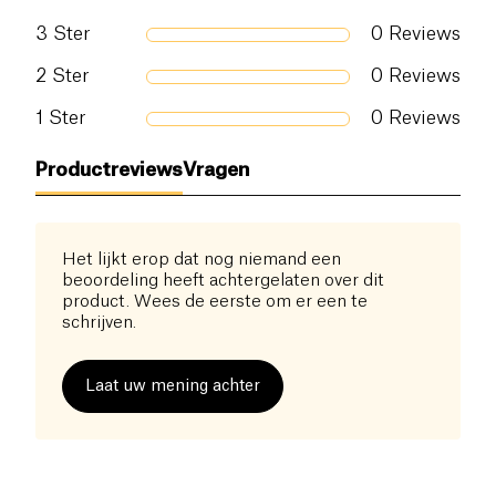
reactieve
vochtindicator
van kleur bij contact met
3
Ster
0
Reviews
urine om duidelijk aan te geven wanneer de luier
vervangen moet worden.
2
Ster
0
Reviews
Door te kiezen voor de ecologische luiers van
1
Ster
0
Reviews
Tidoo, gecertificeerd met
FSC
en
Nordic Swan
en
geproduceerd in Frankrijk, dragen ouders actief bij
Productreviews
Vragen
aan een milieuvriendelijke productieketen. Dit
ondersteunt niet alleen duurzame praktijken maar
ook de lokale economie, terwijl het een ethische en
Het lijkt erop dat nog niemand een
verantwoordelijke benadering van de toekomst van
beoordeling heeft achtergelaten over dit
onze kinderen bevordert.
product. Wees de eerste om er een te
schrijven.
Laat uw mening achter