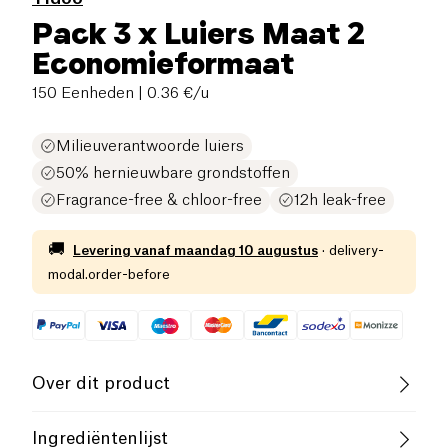
Pack 3 x Luiers Maat 2
Economieformaat
150 Eenheden
| 0.36 €/u
Milieuverantwoorde luiers
50% hernieuwbare grondstoffen
Fragrance-free & chloor-free
12h leak-free
🚚
Levering vanaf
maandag 10 augustus
·
delivery-
modal.order-before
Over dit product
De aankoop van het
Eco Pack van 3 T2 Economy
Ingrediëntenlijst
Size luierpakketten
van Tidoo is een keuze die