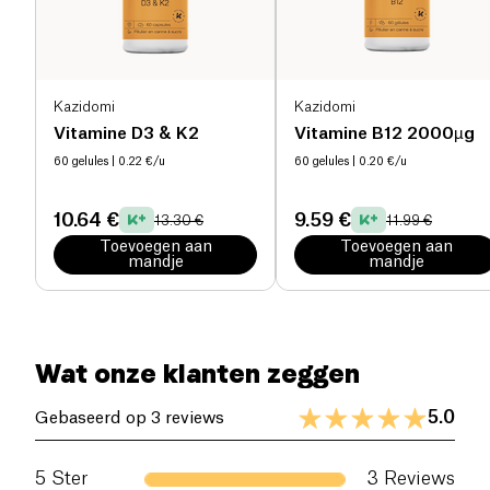
Kazidomi
Kazidomi
Vitamine D3 & K2
Vitamine B12 2000µg
60 gelules
| 0.22 €/u
60 gelules
| 0.20 €/u
10.64 €
9.59 €
13.30 €
11.99 €
Toevoegen aan
Toevoegen aan
mandje
mandje
Wat onze klanten zeggen
5.0
Gebaseerd op 3 reviews
5
Ster
3
Reviews