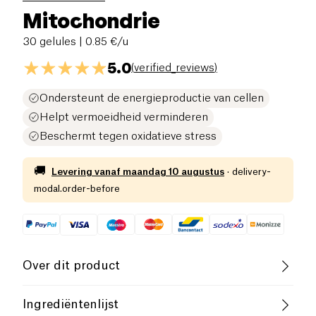
Mitochondrie
30 gelules
| 0.85 €/u
5.0
(
verified_reviews
)
Ondersteunt de energieproductie van cellen
Helpt vermoeidheid verminderen
Beschermt tegen oxidatieve stress
🚚
Levering vanaf
maandag 10 augustus
·
delivery-
modal.order-before
Over dit product
Laag zout
Laag Suikergehalte
Ingrediëntenlijst