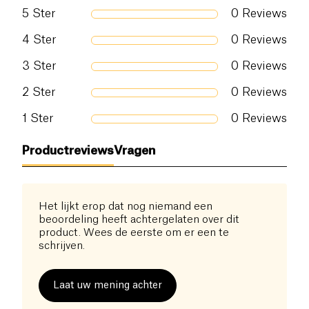
droog is, brengt u een pleister aan.
5
Ster
0
Reviews
Als het een wit puistje is dat is doorboord:
desinfecteer met een alcoholvrije oplossing en
4
Ster
0
Reviews
breng de reparatiebehandeling aan. Zodra het
goed is opgenomen en het gebied droog is, brengt
3
Ster
0
Reviews
u een pleister aan.
2
Ster
0
Reviews
1
Ster
0
Reviews
Productreviews
Vragen
Het lijkt erop dat nog niemand een
beoordeling heeft achtergelaten over dit
product. Wees de eerste om er een te
schrijven.
Laat uw mening achter