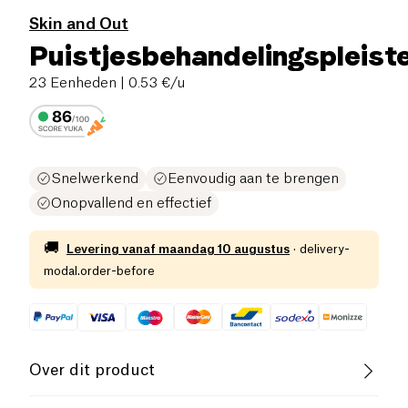
Skin and Out
Puistjesbehandelingspleist
23 Eenheden
| 0.53 €/u
Snelwerkend
Eenvoudig aan te brengen
Onopvallend en effectief
🚚
Levering vanaf
maandag 10 augustus
·
delivery-
modal.order-before
Over dit product