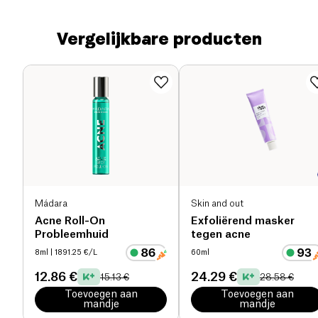
Vergelijkbare producten
Mádara
Skin and out
Acne Roll-On
Exfoliërend masker
Probleemhuid
tegen acne
8ml
| 1891.25 €/L
60ml
12.86 €
24.29 €
15.13 €
28.58 €
Toevoegen aan
Toevoegen aan
mandje
mandje