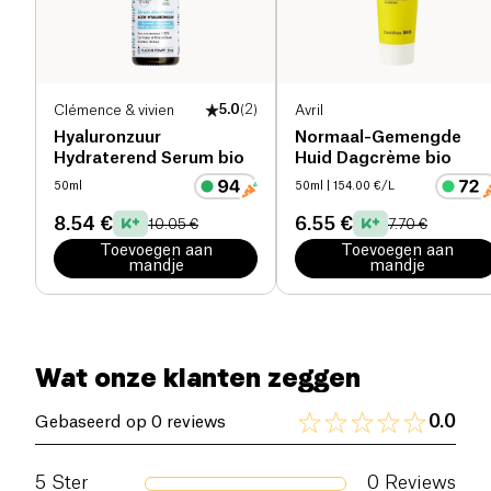
onzuiverheden op te lossen. Spoel daarna af met
warm water of verwijder met een vochtige doek. Bij
dagelijks gebruik verandert de Skin and Out Balm
Cleanser het make-up verwijderingsritueel in een
moment van plezier en welzijn, terwijl je verzekerd
Clémence & vivien
5.0
(
2
)
Avril
bent van een perfect schone en gezonde huid.
Hyaluronzuur
Normaal-Gemengde
Hydraterend Serum bio
Huid Dagcrème bio
50ml
50ml
| 154.00 €/L
8.54 €
6.55 €
10.05 €
7.70 €
Toevoegen aan
Toevoegen aan
mandje
mandje
Wat onze klanten zeggen
0.0
Gebaseerd op 0 reviews
5
Ster
0
Reviews