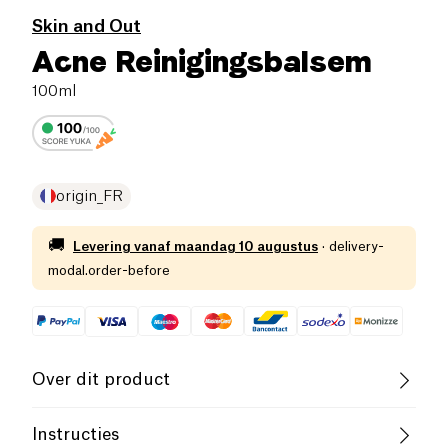
Skin and Out
Acne Reinigingsbalsem
100ml
origin_FR
🚚
Levering vanaf
maandag 10 augustus
·
delivery-
modal.order-before
Over dit product
De
Balm Cleanser
van Skin and Out is een
Instructies
essentieel product voor een diepe maar milde