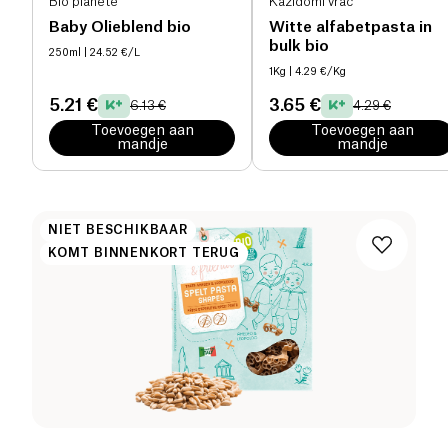
Bio planète
Kazidomi vrac
Baby Olieblend bio
Witte alfabetpasta in
bulk bio
250ml
| 24.52 €/L
1Kg
| 4.29 €/Kg
5.21 €
3.65 €
6.13 €
4.29 €
Toevoegen aan
Toevoegen aan
mandje
mandje
NIET BESCHIKBAAR
KOMT BINNENKORT TERUG