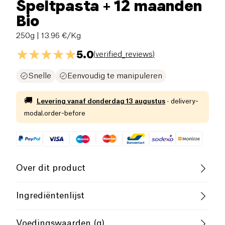
Speltpasta + 12 maanden
Bio
250g
| 13.96 €/Kg
5.0
(
verified_reviews
)
Snelle
Eenvoudig te manipuleren
🚚
Levering vanaf
donderdag 13 augustus
·
delivery-
modal.order-before
Over dit product
Laag zout
Biologisch
Ingrediëntenlijst
Laag Suikergehalte
speltmeel*, vitamine B1. *organische landbouw.
Voedingswaarden (g)