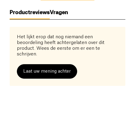
perfect in de mond; ze hebben een hardere textuur
maar zijn toch gemakkelijker te eten voor baby's en
Productreviews
Vragen
kinderen.
Het lijkt erop dat nog niemand een
beoordeling heeft achtergelaten over dit
product. Wees de eerste om er een te
schrijven.
Laat uw mening achter