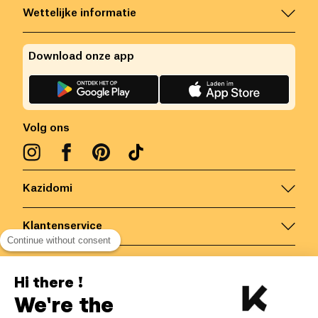
Wettelijke informatie
Download onze app
Volg ons
Kazidomi
Klantenservice
Continue without consent
Contacteer ons
Hi there !
We're the
België
/
NL
Veilige betalingen via