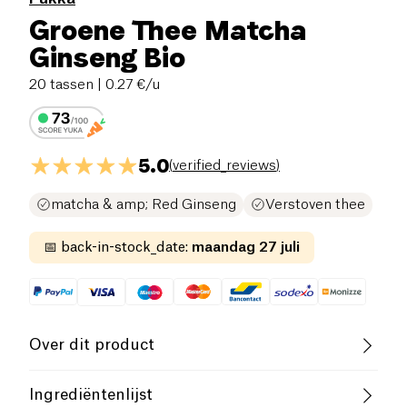
Groene Thee Matcha
Ginseng Bio
20 tassen
| 0.27 €/u
5.0
(
verified_reviews
)
matcha & amp; Red Ginseng
Verstoven thee
📅
back-in-stock_date
:
maandag 27 juli
Over dit product
Vegan
Glutenvrij (ingrediënten)
Ingrediëntenlijst