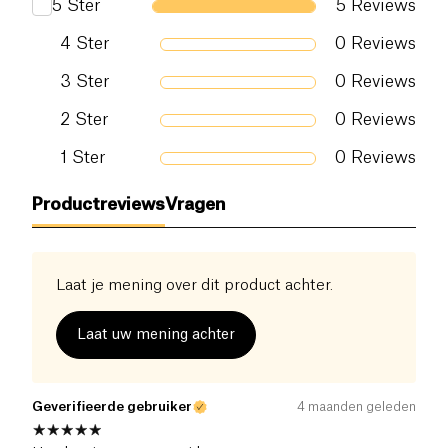
5
Ster
5
Reviews
verpakte theezakjes die volledig biologisch
afbreekbaar zijn.
Zout (g)
0 g
4
Ster
0
Reviews
3
Ster
0
Reviews
2
Ster
0
Reviews
1
Ster
0
Reviews
Productreviews
Vragen
Laat je mening over dit product achter.
Laat uw mening achter
Geverifieerde gebruiker
4 maanden geleden