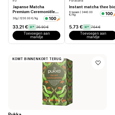
Iro
Purasana
Japanse Matcha
Instant matcha thee bi
Premium Ceremoniële
6 tassen
| 3440.00
€/Kg
Thee bio
30g
| 1230.00 €/Kg
33.21 €
5.73 €
36.90 €
7.64 €
Toevoegen aan
Toevoegen aan
mandje
mandje
KOMT BINNENKORT TERUG
Pukka