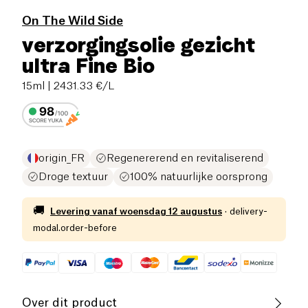
On The Wild Side
verzorgingsolie gezicht
ultra Fine Bio
15ml
| 2431.33 €/L
origin_FR
Regenererend en revitaliserend
Droge textuur
100% natuurlijke oorsprong
🚚
Levering vanaf
woensdag 12 augustus
·
delivery-
modal.order-before
Over dit product