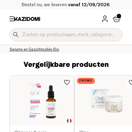
Bestel nu, we leveren
vanaf 12/08/2026
.
Home
Onze biologische catalogus
Hygiëne & Schoonheid
Gezichtsverzorging Bio
Crèmes en Serums voor het Gezicht Bio
Serums en Gezichtsoliën Bio
Vergelijkbare producten
PROMO