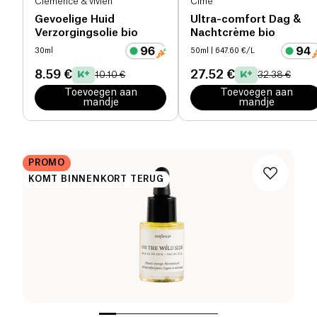
Clémence & vivien
CÎme
Gevoelige Huid
Ultra-comfort Dag &
Verzorgingsolie bio
Nachtcrème bio
30ml
50ml
| 647.60 €/L
8.59 €
27.52 €
10.10 €
32.38 €
Toevoegen aan
Toevoegen aan
mandje
mandje
PROMO
KOMT BINNENKORT TERUG