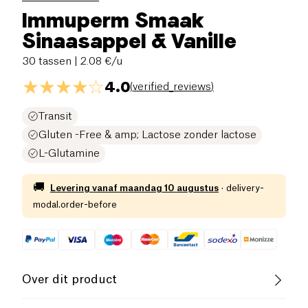
Immuperm Smaak
Sinaasappel & Vanille
30 tassen
| 2.08 €/u
4.0
(
verified_reviews
)
Transit
Gluten -Free & amp; Lactose zonder lactose
L-Glutamine
🚚
Levering vanaf
maandag 10 augustus
·
delivery-
modal.order-before
Over dit product