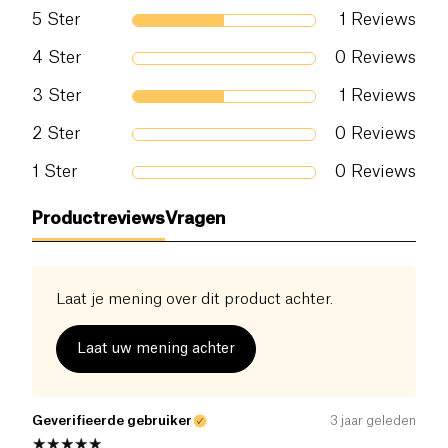
Supplement op basis van guargom extract, L-
5
Ster
1
Reviews
glutamine, Boswelia Serrata en Aloë Vera.
\_x000D\_
4
Ster
0
Reviews
Kan sporen van soja en melk bevatten.
3
Ster
1
Reviews
2
Ster
0
Reviews
1
Ster
0
Reviews
Productreviews
Vragen
Laat je mening over dit product achter.
Laat uw mening achter
Geverifieerde gebruiker
3 jaar geleden