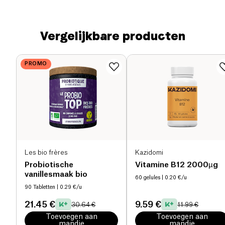
Vergelijkbare producten
PROMO
Les bio frères
Kazidomi
Probiotische
Vitamine B12 2000µg
vanillesmaak bio
60 gelules
| 0.20 €/u
90 Tabletten
| 0.29 €/u
21.45 €
9.59 €
30.64 €
11.99 €
Toevoegen aan
Toevoegen aan
mandje
mandje