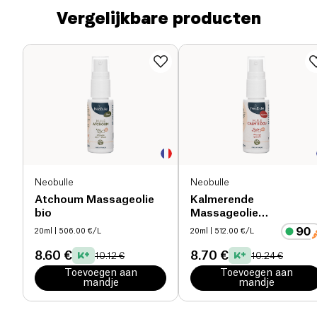
Vergelijkbare producten
Neobulle
Neobulle
Atchoum Massageolie
Kalmerende
bio
Massageolie
Calm'Bidou bio
20ml
| 506.00 €/L
20ml
| 512.00 €/L
8.60 €
8.70 €
10.12 €
10.24 €
Toevoegen aan
Toevoegen aan
mandje
mandje