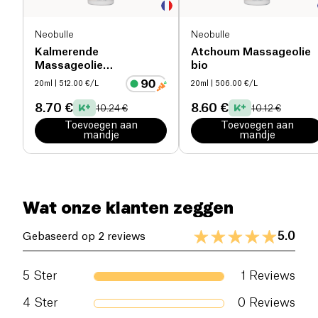
Neobulle
Neobulle
Kalmerende
Atchoum Massageolie
Massageolie
bio
Calm'Bidou bio
20ml
| 512.00 €/L
20ml
| 506.00 €/L
8.70 €
8.60 €
10.24 €
10.12 €
Toevoegen aan
Toevoegen aan
mandje
mandje
Wat onze klanten zeggen
5.0
Gebaseerd op 2 reviews
5
Ster
1
Reviews
4
Ster
0
Reviews