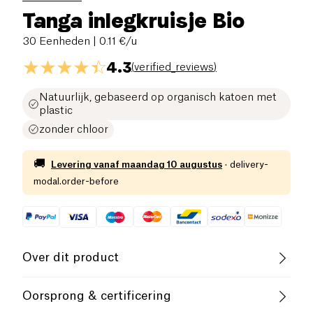
Tanga inlegkruisje Bio
30 Eenheden
| 0.11 €/u
4.3
(
verified_reviews
)
Natuurlijk, gebaseerd op organisch katoen met
plastic
zonder chloor
🚚
Levering vanaf
maandag 10 augustus
·
delivery-
modal.order-before
Over dit product
Biologisch
Oorsprong & certificering