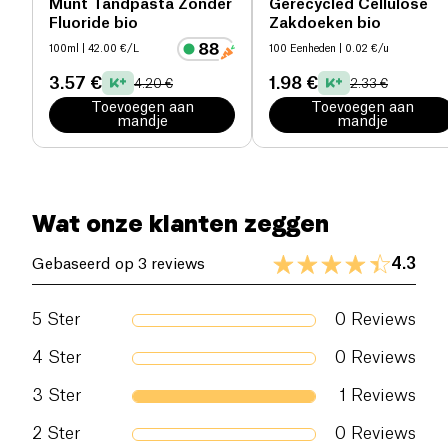
Munt Tandpasta Zonder
Gerecycled Cellulose
Fluoride bio
Zakdoeken bio
100ml
| 42.00 €/L
100 Eenheden
| 0.02 €/u
3.57 €
1.98 €
4.20 €
2.33 €
Toevoegen aan
Toevoegen aan
mandje
mandje
Wat onze klanten zeggen
4.3
Gebaseerd op 3 reviews
5
Ster
0
Reviews
4
Ster
0
Reviews
3
Ster
1
Reviews
2
Ster
0
Reviews