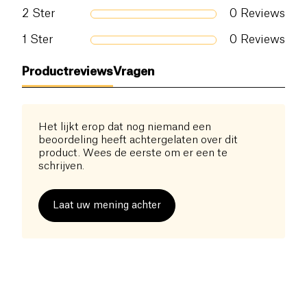
gaan in zweet - 3 g eiwit: alle essentiële
2
Ster
0
Reviews
aminozuren om spiervermoeidheid te verminderen.
1
Ster
0
Reviews
Productreviews
Vragen
Het lijkt erop dat nog niemand een
beoordeling heeft achtergelaten over dit
product. Wees de eerste om er een te
schrijven.
Laat uw mening achter