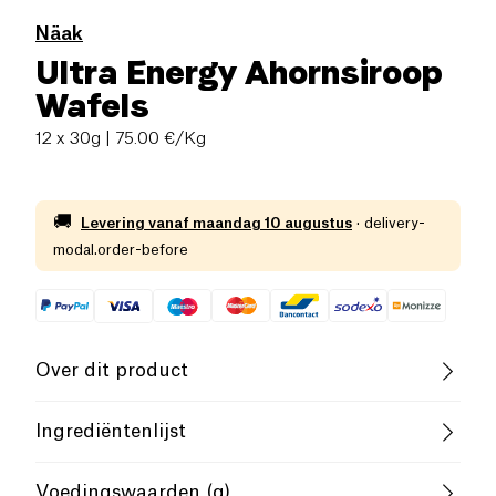
Näak
Ultra Energy Ahornsiroop
Wafels
12 x 30g
| 75.00 €/Kg
🚚
Levering vanaf
maandag 10 augustus
·
delivery-
modal.order-before
Over dit product
Vegan
Lactosevrij (ingrediënten)
Ingrediëntenlijst
Laag zout
Vegetarisch
Wheat flour*, Brown rice syrup*, Coconut oil, Cane
Voedingswaarden (g)
sugar*, Pea protein, Soy flour*, Sea salt, Rice extract*,