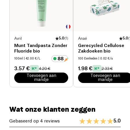
Avril
5.0
(
1
)
Anaé
5.0
(
Munt Tandpasta Zonder
Gerecycled Cellulose
Fluoride bio
Zakdoeken bio
100ml
| 42.00 €/L
100 Eenheden
| 0.02 €/u
3.57 €
1.98 €
4.20 €
2.33 €
Toevoegen aan
Toevoegen aan
mandje
mandje
Wat onze klanten zeggen
5.0
Gebaseerd op 4 reviews