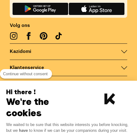
Volg ons
Kazidomi
Klantenservice
Continue without consent
Contacteer ons
Hi there !
We're the
België
/
NL
Veilige betalingen via
cookies
We waited to be sure that this website interests you before knocking,
32.56
€
-
15
%
?
38.31
€
but we
have
to know if we can be your companions during your visit.
Bespaar 5.75 € met K+
© Kazidomi
2026