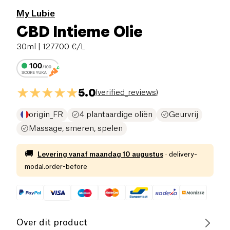
My Lubie
CBD Intieme Olie
30ml
| 1277.00 €/L
5.0
(
verified_reviews
)
origin_FR
4 plantaardige oliën
Geurvrij
Massage, smeren, spelen
🚚
Levering vanaf
maandag 10 augustus
·
delivery-
modal.order-before
Over dit product