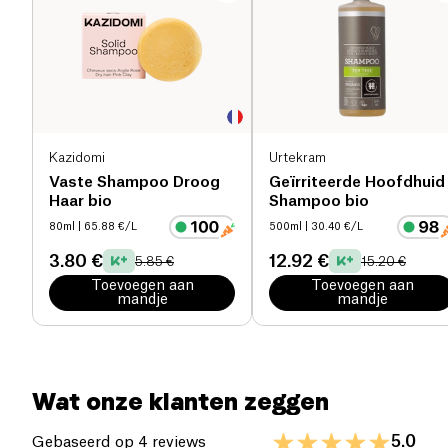
Kazidomi
Urtekram
Vaste Shampoo Droog
Geïrriteerde Hoofdhuid
Haar bio
Shampoo bio
80ml
| 65.88 €/L
500ml
| 30.40 €/L
3.80 €
12.92 €
5.85 €
15.20 €
Toevoegen aan
Toevoegen aan
mandje
mandje
Wat onze klanten zeggen
5.0
Gebaseerd op 4 reviews