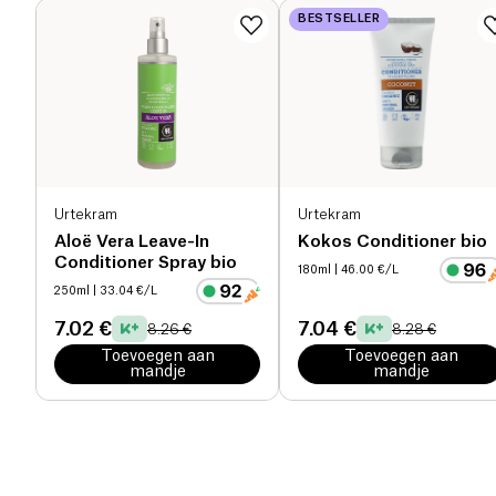
BESTSELLER
Urtekram
Urtekram
Aloë Vera Leave-In
Kokos Conditioner bio
Conditioner Spray bio
180ml
| 46.00 €/L
250ml
| 33.04 €/L
7.02 €
7.04 €
8.26 €
8.28 €
Toevoegen aan
Toevoegen aan
mandje
mandje