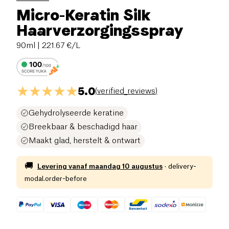
Micro-Keratin Silk
Haarverzorgingsspray
90ml
| 221.67 €/L
5.0
(
verified_reviews
)
Gehydrolyseerde keratine
Breekbaar & beschadigd haar
Maakt glad, herstelt & ontwart
🚚
Levering vanaf
maandag 10 augustus
·
delivery-
modal.order-before