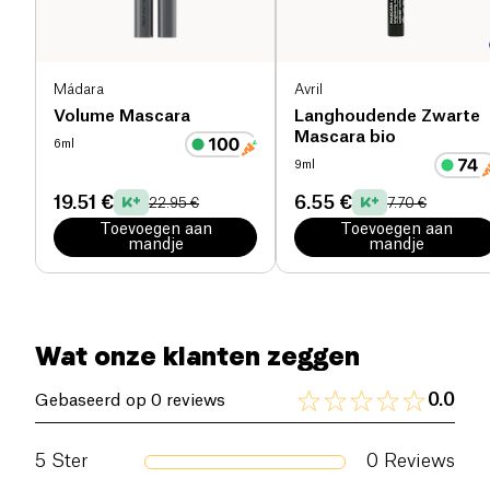
textuur van de huid aan • Helpt de
According To Cosmos Standard
collageensynthese en elasticiteit te verbeteren •
Zorgt voor een soepelere huid die er jonger uitziet
• Natuurlijk gecertificeerd door Ecocert/COSMOS
Mádara
Avril
Volume Mascara
Langhoudende Zwarte
Mascara bio
6ml
9ml
19.51 €
6.55 €
22.95 €
7.70 €
Toevoegen aan
Toevoegen aan
mandje
mandje
Wat onze klanten zeggen
0.0
Gebaseerd op 0 reviews
5
Ster
0
Reviews