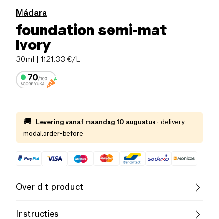
Mádara
foundation semi-mat
Ivory
30ml
| 1121.33 €/L
🚚
Levering vanaf
maandag 10 augustus
·
delivery-
modal.order-before
Over dit product
Cruelty-Free
Vrouwelijke Oprichter
Instructies