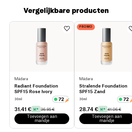
Vergelijkbare producten
PROMO
Mádara
Mádara
Radiant Foundation
Stralende Foundation
SPF15 Rose Ivory
SPF15 Zand
30ml
30ml
31.41 €
28.74 €
36.95 €
41.06 €
Toevoegen aan
Toevoegen aan
mandje
mandje