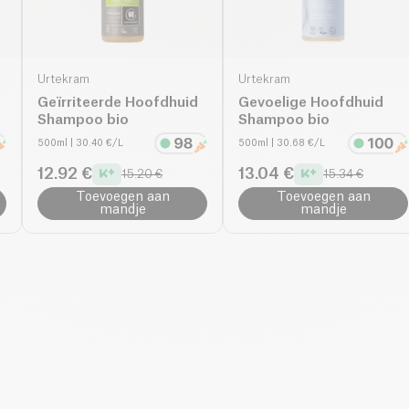
Urtekram
Urtekram
Geïrriteerde Hoofdhuid
Gevoelige Hoofdhuid
Shampoo bio
Shampoo bio
500ml
| 30.40 €/L
500ml
| 30.68 €/L
12.92 €
13.04 €
15.20 €
15.34 €
Toevoegen aan
Toevoegen aan
mandje
mandje