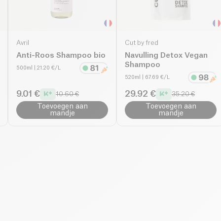
Avril
Cut by fred
Anti-Roos Shampoo bio
Navulling Detox Vegan
Shampoo
500ml
| 21.20 €/L
520ml
| 67.69 €/L
9.01 €
29.92 €
10.60 €
35.20 €
Toevoegen aan
Toevoegen aan
mandje
mandje