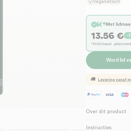
Veganistisch
Met lidmaa
13.56
€
-
1
*€4,90/maand · gefactureer
Word lid v
🚚
Levering vanaf
m
Over dit product
Vegan
Ve
Instructies