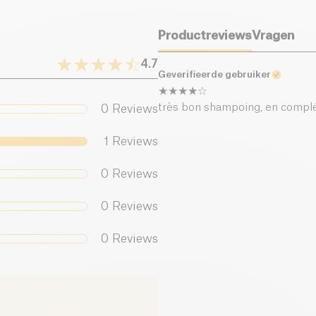
Productreviews
Vragen
4.7
Geverifieerde gebruiker
très bon shampoing, en compl
0
Reviews
1
Reviews
0
Reviews
0
Reviews
0
Reviews