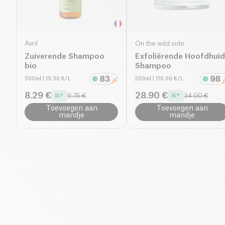
Avril
On the wild side
Zuiverende Shampoo
Exfoliërende Hoofdhuid
bio
Shampoo
500ml
| 19.50 €/L
200ml
| 170.00 €/L
8.29 €
28.90 €
9.75 €
34.00 €
Toevoegen aan
Toevoegen aan
mandje
mandje