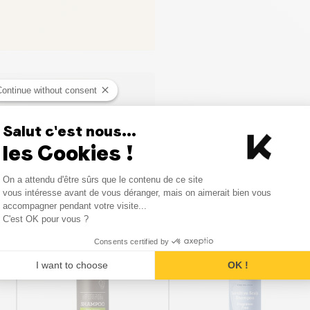
Continue without consent
Salut c'est nous...
les Cookies !
Consent Management Platform
On a attendu d'être sûrs que le contenu de ce site
Axeptio consent
vous intéresse avant de vous déranger, mais on aimerait bien vous
Vergelijkbare producten
accompagner pendant votre visite...
C'est OK pour vous ?
Consents certified by
BESTSELLER
I want to choose
OK !