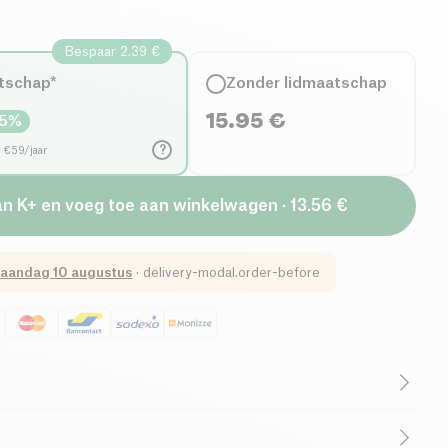
Bespaar 2.39 €
tschap*
Zonder lidmaatschap
15.95
€
5
%
?
d €59/jaar
an K+ en voeg toe aan winkelwagen · 13.56 €
aandag 10 augustus
·
delivery-modal.order-before
getarisch
Eerlijke Handel
Cruelty-Free