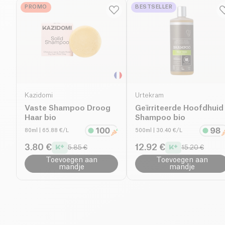
PROMO
BESTSELLER
Kazidomi
Urtekram
Vaste Shampoo Droog
Geïrriteerde Hoofdhuid
Haar bio
Shampoo bio
80ml
| 65.88 €/L
500ml
| 30.40 €/L
3.80 €
12.92 €
5.85 €
15.20 €
Toevoegen aan
Toevoegen aan
mandje
mandje