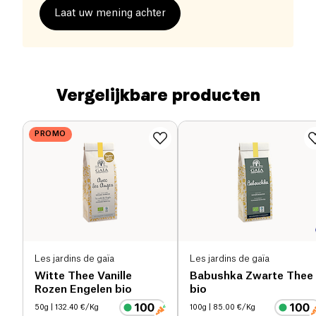
Laat uw mening achter
Vergelijkbare producten
PROMO
Les jardins de gaïa
Les jardins de gaïa
Witte Thee Vanille
Babushka Zwarte Thee
Rozen Engelen bio
bio
50g
| 132.40 €/Kg
100g
| 85.00 €/Kg