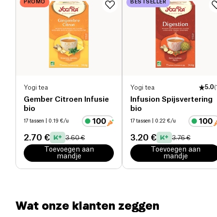
PROMO
BESTSELLER
Eiwitten (g)
0 g
Zout (g)
0 g
Yogi tea
Yogi tea
5.0
(
Gember Citroen Infusie
Infusion Spijsvertering
bio
bio
17 tassen
| 0.19 €/u
17 tassen
| 0.22 €/u
2.70 €
3.20 €
3.60 €
3.76 €
Toevoegen aan
Toevoegen aan
mandje
mandje
Wat onze klanten zeggen