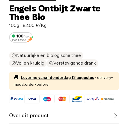
Engels Ontbijt Zwarte
Thee Bio
100g
| 82.00 €/Kg
Natuurlijke en biologische thee
Vol en kruidig
Verstevigende drank
🚚
Levering vanaf
donderdag 13 augustus
·
delivery-
modal.order-before
Over dit product