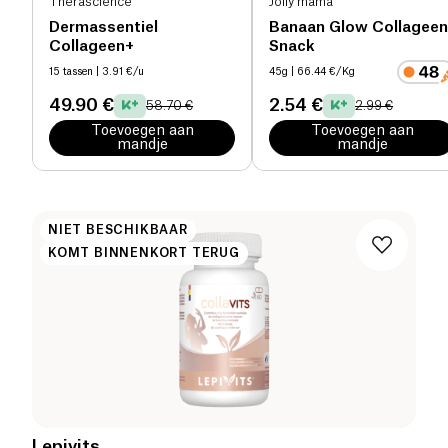
Therascience
Jolly mama
Dermassentiel
Banaan Glow Collageen
Collageen+
Snack
15 tassen
| 3.91 €/u
45g
| 66.44 €/Kg
49.90 €
2.54 €
58.70 €
2.99 €
Toevoegen aan
Toevoegen aan
mandje
mandje
NIET BESCHIKBAAR
KOMT BINNENKORT TERUG
Lepivits