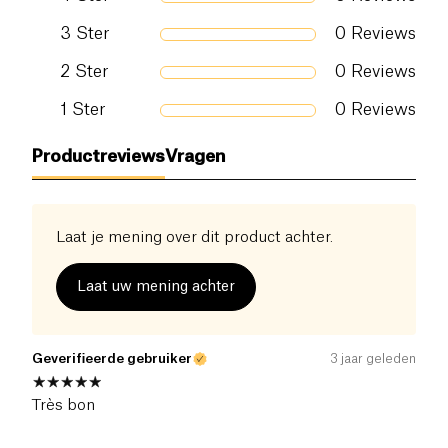
toevoeging van vitamine C bevordert de vorming
3
Ster
0
Reviews
van hydroxyproline die bijdraagt aan de productie
van endogeen collageen.
2
Ster
0
Reviews
1
Ster
0
Reviews
Productreviews
Vragen
Laat je mening over dit product achter.
Laat uw mening achter
Geverifieerde gebruiker
3 jaar geleden
Très bon