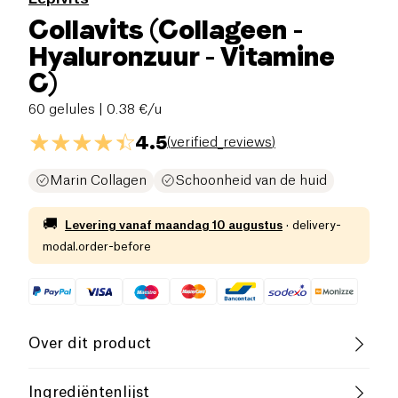
Collavits (Collageen -
Hyaluronzuur - Vitamine
C)
60 gelules
| 0.38 €/u
4.5
(
verified_reviews
)
Marin Collagen
Schoonheid van de huid
🚚
Levering vanaf
maandag 10 augustus
·
delivery-
modal.order-before
Over dit product
Glutenvrij (ingrediënten)
Ingrediëntenlijst