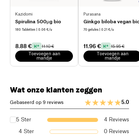
Kazidomi
Purasana
Spirulina 500µg bio
Ginkgo biloba vegan bi
180 Tabletten
| 0.06 €/u
70 gelules
| 0.21 €/u
8.88 €
11.96 €
11.10 €
15.95 €
Toevoegen aan
Toevoegen aan
mandje
mandje
Wat onze klanten zeggen
5.0
Gebaseerd op 9 reviews
5
Ster
4
Reviews
4
Ster
0
Reviews