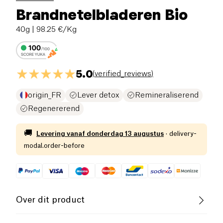
Brandnetelbladeren Bio
40g
| 98.25 €/Kg
5.0
(
verified_reviews
)
origin_FR
Lever detox
Remineraliserend
Regenererend
🚚
Levering vanaf
donderdag 13 augustus
·
delivery-
modal.order-before
Over dit product