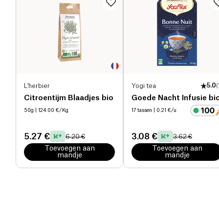
L'herbier
Yogi tea
5.0
(
Citroentijm Blaadjes bio
Goede Nacht Infusie bi
50g
| 124.00 €/Kg
17 tassen
| 0.21 €/u
5.27 €
3.08 €
6.20 €
3.62 €
Toevoegen aan
Toevoegen aan
mandje
mandje