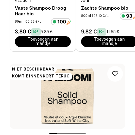
Kazidomi
Avril
Vaste Shampoo Droog
Zachte Shampoo bio
Haar bio
500ml
| 23.10 €/L
80ml
| 65.88 €/L
3.80 €
9.82 €
5.85 €
11.55 €
Toevoegen aan
Toevoegen aan
mandje
mandje
NIET BESCHIKBAAR
KOMT BINNENKORT TERUG