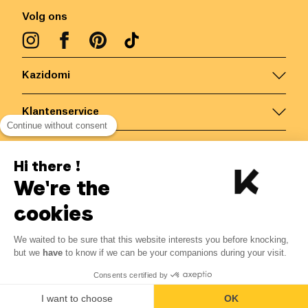
Volg ons
Kazidomi
Klantenservice
Continue without consent
Contacteer ons
Hi there !
We're the
België
/
NL
Veilige betalingen via
cookies
We waited to be sure that this website interests you before knocking,
4.39
€
-
25
%
?
5.85
€
but we
have
to know if we can be your companions during your visit.
Bespaar 1.46 € met K+
© Kazidomi
2026
BE-BIO-03
Consents certified by
Alle rechten voorbehouden
Laat mij weten
I want to choose
OK