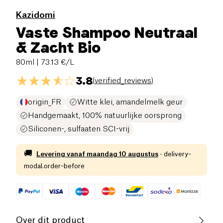
Kazidomi
Vaste Shampoo Neutraal
& Zacht Bio
80ml
| 73.13 €/L
3.8
(
verified_reviews
)
origin_FR
Witte klei, amandelmelk geur
Handgemaakt, 100% natuurlijke oorsprong
Siliconen-, sulfaaten SCI-vrij
🚚
Levering vanaf
maandag 10 augustus
·
delivery-
modal.order-before
Over dit product