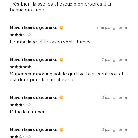
frequent tot matig gebruik.
Très bien, laisse les cheveux bien propres. J'ai
beaucoup aimé
Geverifieerde gebruiker
een jaar geleden
L emballage et le savon sont abîmés
Geverifieerde gebruiker
2 jaar geleden
Super shampooing solide qui lave bien, sent bon et
est doux pour le cuir chevelu.
Geverifieerde gebruiker
3 jaar geleden
Difficile à rincer
Geverifieerde gebruiker
3 jaar geleden