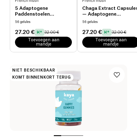
French mush
French mush
5 Adaptogene
Chaga Extract Capsule
Paddenstoelen
— Adaptogene
Capsules bio
Paddenstoel bio
56 gelules
56 gelules
27.20 €
27.20 €
32.00 €
32.00 €
Toevoegen aan
Toevoegen aan
mandje
mandje
NIET BESCHIKBAAR
KOMT BINNENKORT TERUG