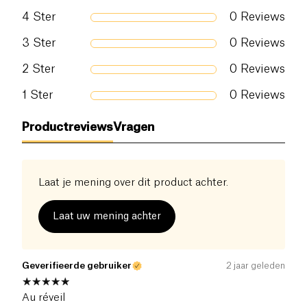
stress en agnsten te beperken en te verminderen ,
4
Ster
0
Reviews
bevorderd een betere slaap en heeft ook
ontstekingsremmende effecten. Veganistisch, 100%
3
Ster
0
Reviews
natuurlijk, zonder risico op verslaving en
wetenschappelijk bewozen effecten.
2
Ster
0
Reviews
1
Ster
0
Reviews
Productreviews
Vragen
Laat je mening over dit product achter.
Laat uw mening achter
Geverifieerde gebruiker
2 jaar geleden
Au réveil