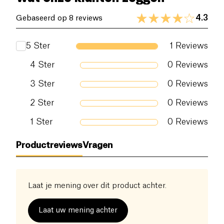
hazelnoot en chocolade!
Voedingsvezels (g)
8 g
4.3
Gebaseerd op 8 reviews
Eiwitten (g)
12 g
5
Ster
1
Reviews
Zout (g)
0.09 g
4
Ster
0
Reviews
3
Ster
0
Reviews
2
Ster
0
Reviews
1
Ster
0
Reviews
Productreviews
Vragen
Laat je mening over dit product achter.
Laat uw mening achter