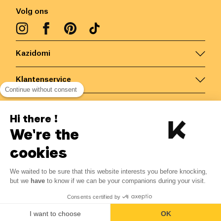
Volg ons
Kazidomi
Klantenservice
Continue without consent
Contacteer ons
Hi there !
We're the
België
/
NL
Veilige betalingen via
cookies
We waited to be sure that this website interests you before knocking,
5.13
€
-
10
%
?
5.70
€
but we
have
to know if we can be your companions during your visit.
Bespaar 0.57 € met K+
© Kazidomi
2026
BE-BIO-03
Consents certified by
Alle rechten voorbehouden
Laat mij weten
I want to choose
OK