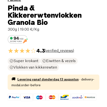
Pinda &
Kikkererwtenvlokken
Granola Bio
300g
| 19.00 €/Kg
4.3
(
verified_reviews
)
Super krokant
Eiwitten & vezels
Vlokken van kikkerewten
🚚
Levering vanaf
donderdag 13 augustus
·
delivery-
modal.order-before