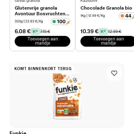
Great granola
Kazidomi
Glutenvrije granola
Chocolade Granola bio
Avontuur Bosvruchten
1Kg
| 12.99 €/Kg
bio
300g
| 23.83 €/Kg
6.08 €
10.39 €
7.15 €
12.99 €
Toevoegen aan
Toevoegen aan
mandje
mandje
KOMT BINNENKORT TERUG
Funkie