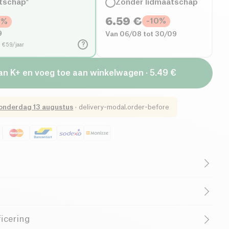
tschap*
Zonder lidmaatschap
6.59
€
-
10
%
5
%
9
Van 06/08 tot 30/09
?
d €59/jaar
an K+ en voeg toe aan winkelwagen · 5.49 €
onderdag 13 augustus
·
delivery-modal.order-before
Cruelty-Free
e oppervlakteactieve stoffen (kokosnoot, palmpit,
tarwe
),
Spray
van
Etamine du Lys
is een veelzijdige reiniger
icering
 (o.a.: essentiële olie van zoete sinaasappel*) (limoneen,