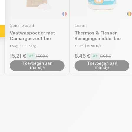
Comme avant
Eezym
Vaatwaspoeder met
Thermos & Flessen
Camarguezout bio
Reinigingsmiddel bio
1.5Kg
| 11.93 €/Kg
500ml
| 19.90 €/L
15.21 €
8.46 €
17.89 €
9.95 €
Toevoegen aan
Toevoegen aan
mandje
mandje