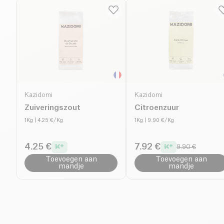
Kazidomi
Kazidomi
Zuiveringszout
Citroenzuur
1Kg
| 4.25 €/Kg
1Kg
| 9.90 €/Kg
4.25 €
7.92 €
9.90 €
Toevoegen aan
Toevoegen aan
mandje
mandje