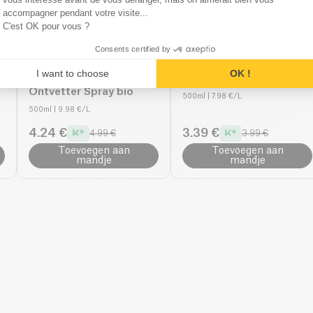
accompagner pendant votre visite...
C'est OK pour vous ?
Consents certified by
Eezym
Eezym
I want to choose
OK !
Enzymatische Keuken
Vaatwas Spray bio
Ontvetter Spray bio
500ml
| 7.98 €/L
500ml
| 9.98 €/L
4.24 €
3.39 €
4.99 €
3.99 €
Toevoegen aan
Toevoegen aan
mandje
mandje