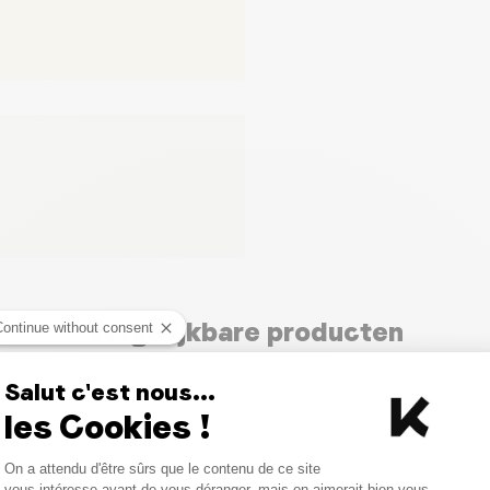
Vergelijkbare producten
Continue without consent
Salut c'est nous...
les Cookies !
Consent Management Platform
On a attendu d'être sûrs que le contenu de ce site
Axeptio consent
vous intéresse avant de vous déranger, mais on aimerait bien vous