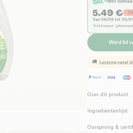
Met lidmaa
5.49
€
-
2
Van 06/08 tot 30/0
*€4,90/maand · gefactureer
Word lid v
🚚
Levering vanaf
d
Over dit product
Biologisch
Ingrediëntenlijst
&lt; 5%: niet-ionisch
Kitchen Brilliance 
Oorsprong & certif
100% natuurlijke geur