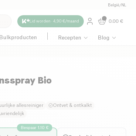
België
/
NL
0.00
€
Lid worden · 4,90 €/maand
Bulkproducten
Recepten
Blog
nsspray Bio
urlijke allesreiniger
Ontvet & ontkalkt
uvriendelijk
Bespaar 1.10 €