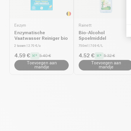
Eezym
Rainett
Enzymatische
Bio-Alcohol
Vaatwasser Reiniger bio
Spoelmiddel
2 tassen
| 2.70 €/u
750ml
| 7.09 €/L
4.59 €
4.52 €
5.40 €
5.32 €
Toevoegen aan
Toevoegen aan
mandje
mandje