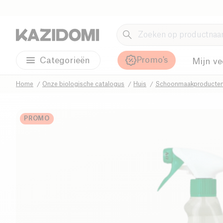
Promo's
Categorieën
Mijn ve
Home
Onze biologische catalogus
Huis
Schoonmaakproducte
PROMO