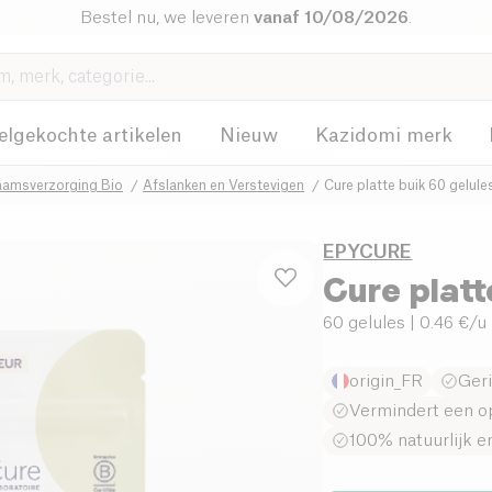
Bestel nu, we leveren
vanaf 10/08/2026
.
elgekochte artikelen
Nieuw
Kazidomi merk
aamsverzorging Bio
Afslanken en Verstevigen
Cure platte buik 60 gelule
EPYCURE
Cure platt
60 gelules
| 0.46 €/u
origin_FR
Geri
Vermindert een o
100% natuurlijk en