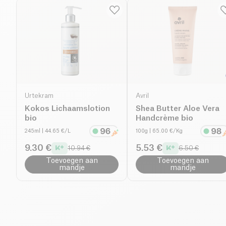
Urtekram
Avril
Kokos Lichaamslotion
Shea Butter Aloe Vera
bio
Handcrème bio
245ml
| 44.65 €/L
100g
| 65.00 €/Kg
9.30 €
5.53 €
10.94 €
6.50 €
Toevoegen aan
Toevoegen aan
mandje
mandje