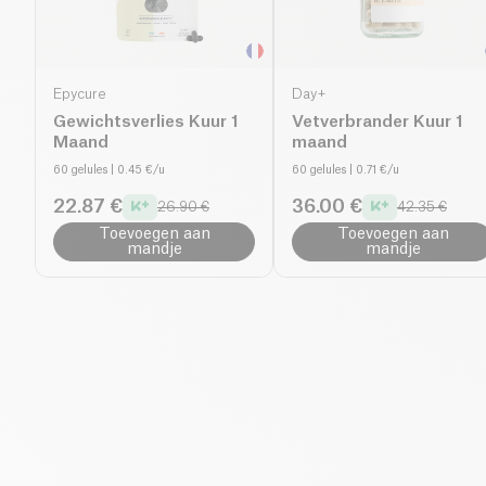
Epycure
Day+
Gewichtsverlies Kuur 1
Vetverbrander Kuur 1
Maand
maand
60 gelules
| 0.45 €/u
60 gelules
| 0.71 €/u
22.87 €
36.00 €
26.90 €
42.35 €
Toevoegen aan
Toevoegen aan
mandje
mandje