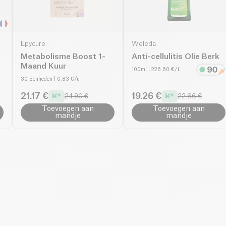
Epycure
Weleda
Metabolisme Boost 1-
Anti-cellulitis Olie Berk
Maand Kuur
100ml
| 226.60 €/L
30 Eenheden
| 0.83 €/u
21.17 €
19.26 €
24.90 €
22.66 €
Toevoegen aan
Toevoegen aan
mandje
mandje