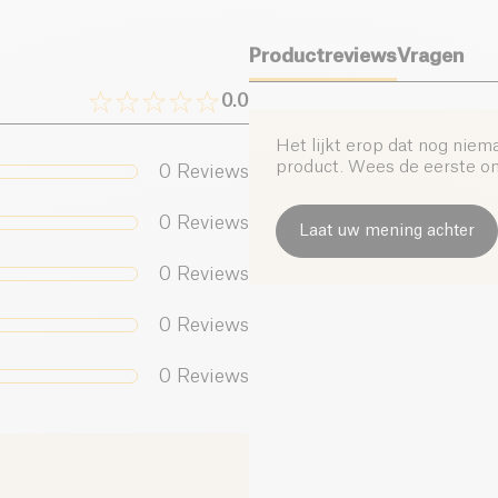
Vermindering van 
de buik.
Productreviews
Vragen
Elke doos bevat 60 
optimale resultaten 
0.0
Het lijkt erop dat nog niem
product. Wees de eerste om 
0
Reviews
0
Reviews
Laat uw mening achter
0
Reviews
0
Reviews
0
Reviews