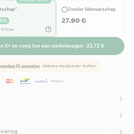
tschap*
Zonder lidmaatschap
27.90
€
15
%
?
d €59/jaar
an K+ en voeg toe aan winkelwagen · 23.72 €
aandag 10 augustus
·
delivery-modal.order-before
utenvrij (ingrediënten)
Lactosevrij (ingrediënten)
B-CORP Bedrijf
Vrouwelijke Oprichter
xtract (Ascophyllum nodosum) - Druivenpit extract (Vitis
icering
- Acaciavezels - Capsulehuls: hypromellose -