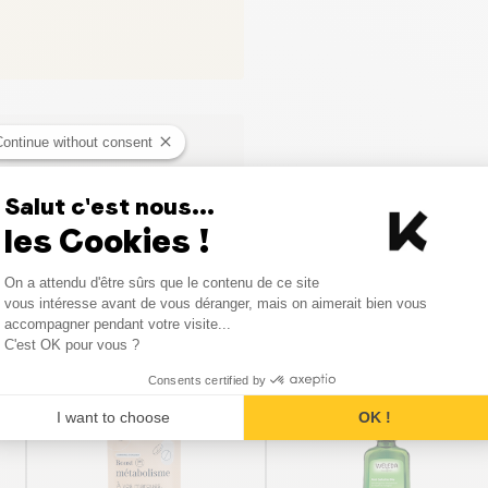
Continue without consent
Salut c'est nous...
les Cookies !
Consent Management Platform
On a attendu d'être sûrs que le contenu de ce site
Axeptio consent
vous intéresse avant de vous déranger, mais on aimerait bien vous
Vergelijkbare producten
accompagner pendant votre visite...
C'est OK pour vous ?
Consents certified by
I want to choose
OK !