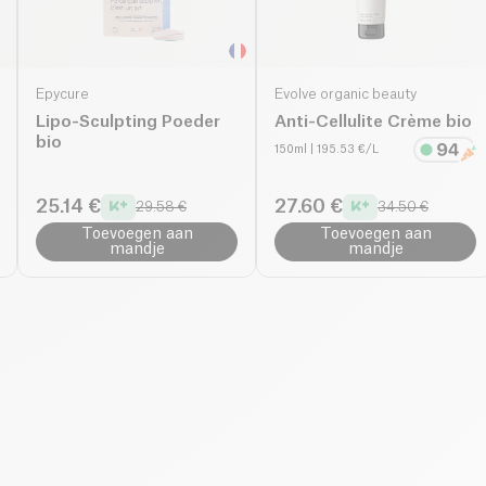
Epycure
Evolve organic beauty
Lipo-Sculpting Poeder
Anti-Cellulite Crème bio
bio
150ml
| 195.53 €/L
25.14 €
27.60 €
29.58 €
34.50 €
Toevoegen aan
Toevoegen aan
mandje
mandje