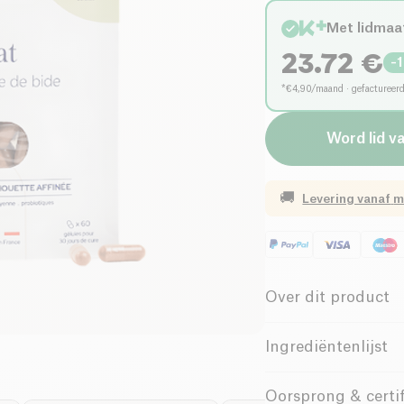
Met lidmaa
23.72
€
-
*€4,90/maand · gefactureer
Word lid v
🚚
Levering vanaf
m
Over dit product
Vegan
Gl
Ingrediëntenlijst
Vegetarisch
Ascophyllum thallus e
Oorsprong & certif
vinifera L. -
sulfiet
) 