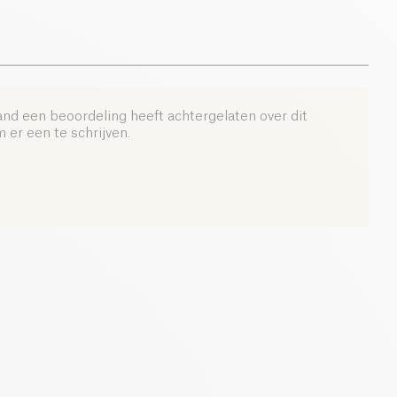
een opgeblazen gevoel en het gezwollen uiterlijk van
capsules, wat voldoende is voor een maand, met
na 3 tot 6 maanden regelmatig gebruik.
and een beoordeling heeft achtergelaten over dit
er een te schrijven.