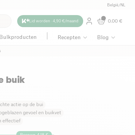
België
/
NL
0.00
€
Lid worden · 4,90 €/maand
Bulkproducten
Recepten
Blog
s
e buik
chte actie op de bui
pgeblazen gevoel en buikvet
 effectief
Bespaar 4.18 €