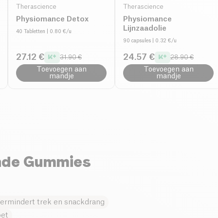
Therascience
Therascience
Physiomance Detox
Physiomance
Lijnzaadolie
40 Tabletten
| 0.80 €/u
n,
90 capsules
| 0.32 €/u
27.12 €
24.57 €
31.90 €
28.90 €
Toevoegen aan
Toevoegen aan
mandje
mandje
nde Gummies
ermindert trek en snackdrang
oet