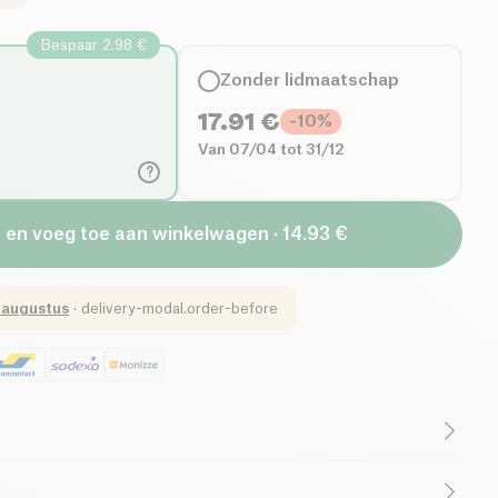
Bespaar 2.98 €
Zonder lidmaatschap
17.91
€
-
10
%
Van 07/04 tot 31/12
?
+ en voeg toe aan winkelwagen · 14.93 €
 augustus
·
delivery-modal.order-before
ingrediënten)
Lactosevrij (ingrediënten)