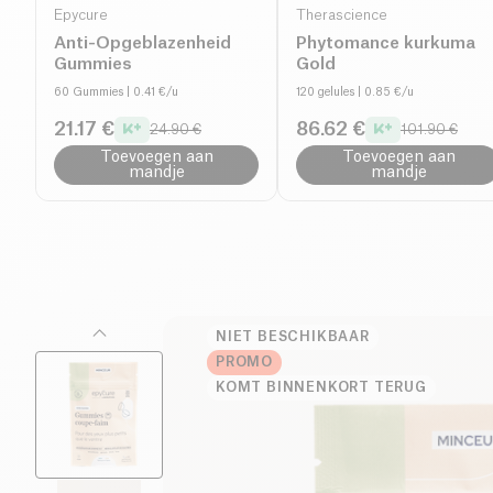
Epycure
Therascience
Anti-Opgeblazenheid
Phytomance kurkuma
Gummies
Gold
60 Gummies
| 0.41 €/u
120 gelules
| 0.85 €/u
21.17 €
86.62 €
24.90 €
101.90 €
Toevoegen aan
Toevoegen aan
mandje
mandje
NIET BESCHIKBAAR
PROMO
KOMT BINNENKORT TERUG