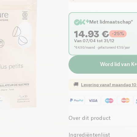
Met lidmaatschap*
14.93
€
-
25
%
Van 07/04 tot 31/12
*€4,90/maand · gefactureerd €59/jaar
Word lid van K
🚚
Levering vanaf
maandag 10
Over dit product
Vegan
Glutenvrij (
Ingrediëntenlijst