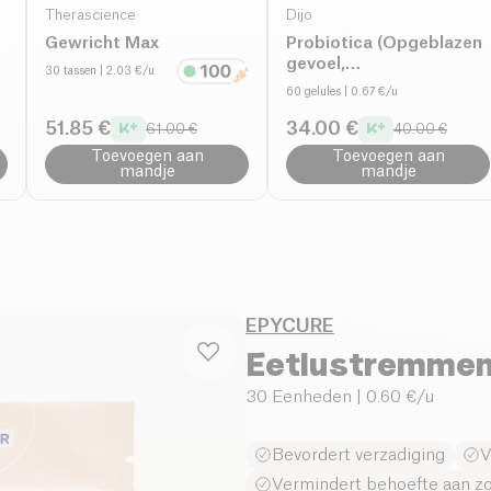
Therascience
Dijo
Gewricht Max
Probiotica (Opgeblazen
gevoel,
30 tassen
| 2.03 €/u
Spijsverteringsprobleme
60 gelules
| 0.67 €/u
Vermoeidheid,
Immuniteit)
51.85 €
34.00 €
61.00 €
40.00 €
Toevoegen aan
Toevoegen aan
mandje
mandje
EPYCURE
Eetlustremme
30 Eenheden
| 0.60 €/u
Bevordert verzadiging
V
Vermindert behoefte aan z