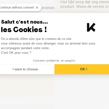
Het lijkt erop dat nog niem
product. Wees de eerste om 
Continue without consent
0
Reviews
0
Reviews
Salut c'est nous...
Laat uw mening achter
les Cookies !
0
Reviews
Consent Management Platform
On a attendu d'être sûrs que le contenu de ce site
0
Reviews
Axeptio consent
vous intéresse avant de vous déranger, mais on aimerait bien vous
accompagner pendant votre visite...
0
Reviews
C'est OK pour vous ?
Consents certified by
I want to choose
OK !