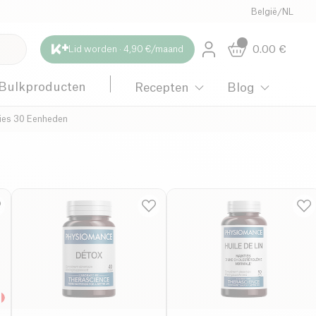
België
/
NL
0.00
€
Lid worden · 4,90 €/maand
Bulkproducten
Recepten
Blog
es 30 Eenheden