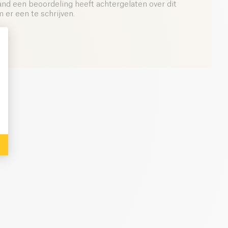
and een beoordeling heeft achtergelaten over dit
er een te schrijven.
: Personalize Your Options