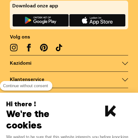
Download onze app
Volg ons
Kazidomi
Klantenservice
Continue without consent
Contacteer ons
Hi there !
We're the
België
/
NL
Veilige betalingen via
cookies
We waited to be sure that this website interests you before knocking,
4.22
€
-
15
%
?