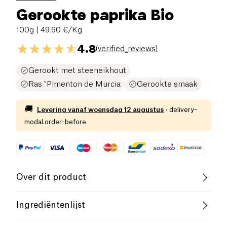
Gerookte paprika Bio
100g
| 49.60 €/Kg
4.8
(
verified_reviews
)
Gerookt met steeneikhout
Ras "Pimenton de Murcia
Gerookte smaak
🚚
Levering vanaf
woensdag 12 augustus
·
delivery-
modal.order-before
Over dit product
Laag zout
Biologisch
Ingrediëntenlijst
Laag Suikergehalte
100% gerookte paprika