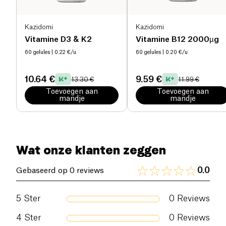
als vervanging van een evenwichtige voiding.
De aanbevolen dosis niet overschrijden.
Buiten het bereik van kinderen houden.
Kazidomi
Kazidomi
Bewaren op een koele, droge plaats, buiten het
Vitamine D3 & K2
Vitamine B12 2000µg
licht.
60 gelules
| 0.22 €/u
60 gelules
| 0.20 €/u
10.64 €
9.59 €
13.30 €
11.99 €
Toevoegen aan
Toevoegen aan
mandje
mandje
Wat onze klanten zeggen
0.0
Gebaseerd op 0 reviews
5
Ster
0
Reviews
4
Ster
0
Reviews