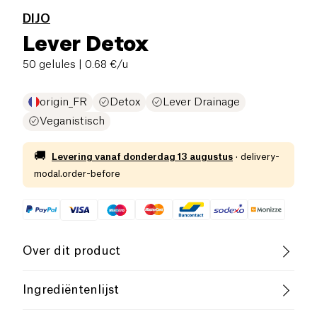
DIJO
Lever Detox
50 gelules
| 0.68 €/u
origin_FR
Detox
Lever Drainage
Veganistisch
🚚
Levering vanaf
donderdag 13 augustus
·
delivery-
modal.order-before
Over dit product
Vegan
Glutenvrij (ingrediënten)
Ingrediëntenlijst
Lactosevrij (ingrediënten)
Laag zout
- Mariadistel draagt ​​bij aan de goede werking van de