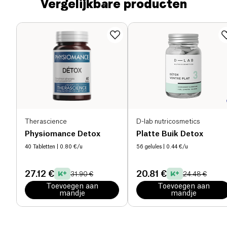
Vergelijkbare producten
Therascience
D-lab nutricosmetics
Physiomance Detox
Platte Buik Detox
40 Tabletten
| 0.80 €/u
56 gelules
| 0.44 €/u
27.12 €
20.81 €
31.90 €
24.48 €
Toevoegen aan
Toevoegen aan
mandje
mandje