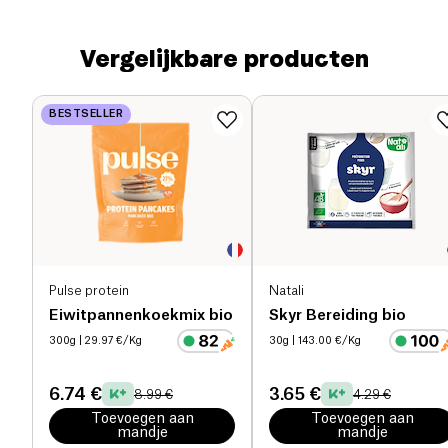
Vergelijkbare producten
BESTSELLER
Pulse protein
Natali
Eiwitpannenkoekmix bio
Skyr Bereiding bio
300g
| 29.97 €/Kg
30g
| 143.00 €/Kg
6.74 €
3.65 €
8.99 €
4.29 €
Toevoegen aan
Toevoegen aan
mandje
mandje