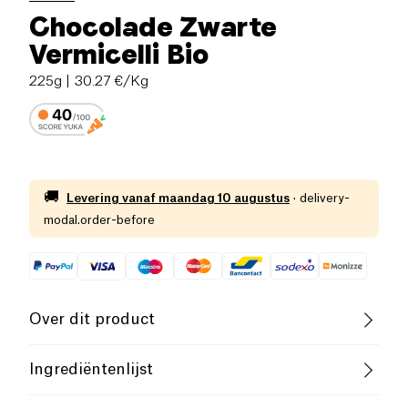
Chocolade Zwarte
Vermicelli Bio
225g
| 30.27 €/Kg
🚚
Levering vanaf
maandag 10 augustus
·
delivery-
modal.order-before
Over dit product
Vegan
Glutenvrij (ingrediënten)
Ingrediëntenlijst
Lactosevrij (ingrediënten)
Laag zout
rietsuiker *, cacaopasta *