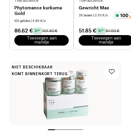
Therascience
Therascience
Phytomance kurkuma
Gewricht Max
Gold
30 tassen
| 2.03 €/u
120 gelules
| 0.85 €/u
86.62 €
51.85 €
101.90 €
61.00 €
Toevoegen aan
Toevoegen aan
mandje
mandje
NIET BESCHIKBAAR
KOMT BINNENKORT TERUG