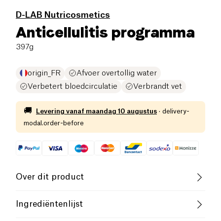
D-LAB Nutricosmetics
Anticellulitis programma
397g
origin_FR
Afvoer overtollig water
Verbetert bloedcirculatie
Verbrandt vet
🚚
Levering vanaf
maandag 10 augustus
·
delivery-
modal.order-before
Over dit product
Vegan
Glutenvrij (ingrediënten)
Ingrediëntenlijst