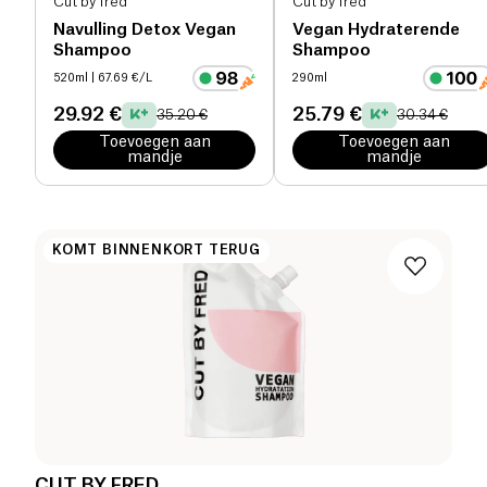
Cut by fred
Cut by fred
Navulling Detox Vegan
Vegan Hydraterende
Shampoo
Shampoo
520ml
| 67.69 €/L
290ml
29.92 €
25.79 €
35.20 €
30.34 €
Toevoegen aan
Toevoegen aan
mandje
mandje
KOMT BINNENKORT TERUG
CUT BY FRED