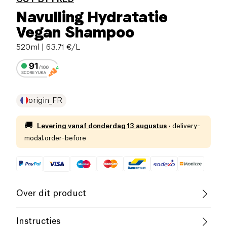
Navulling Hydratatie
Vegan Shampoo
520ml
| 63.71 €/L
origin_FR
🚚
Levering vanaf
donderdag 13 augustus
·
delivery-
modal.order-before
Over dit product
Vegan
Vegetarisch
Cruelty-Free
Instructies