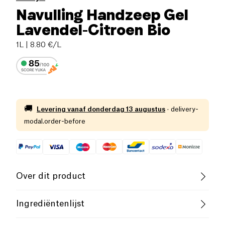
Navulling Handzeep Gel
Lavendel-Citroen Bio
1L
| 8.80 €/L
🚚
Levering vanaf
donderdag 13 augustus
·
delivery-
modal.order-before
Over dit product
Vegan
Biologisch
Vegetarisch
Ingrediëntenlijst
Cruelty-Free
Aqua (water), natriumcoco-sulfaat, cocamidopropyl