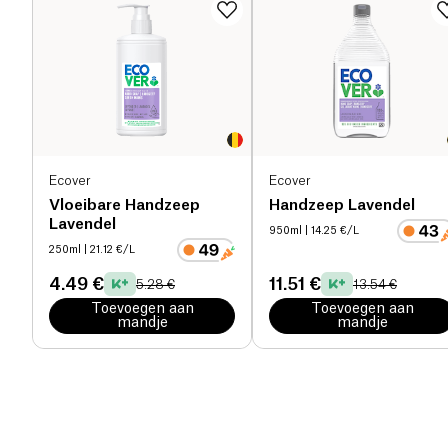
Ecover
Ecover
Vloeibare Handzeep
Handzeep Lavendel
Lavendel
950ml
| 14.25 €/L
250ml
| 21.12 €/L
4.49 €
11.51 €
5.28 €
13.54 €
Toevoegen aan
Toevoegen aan
mandje
mandje