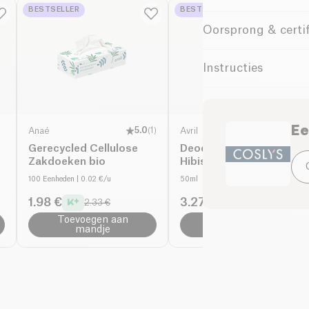
BESTSELLER
BESTSELLER
Aqua (water), glyceri
Coslys Munt Tandpas
Oorsprong & certif
sap poeder*, xanthaa
adem. De combinatie
menthol, natrium coco
Gemaakt in Frankrijk
alcohol, natrium sulfa
een natuurlijke ver
Instructies
Biologique **Transfor
ingrediënten, de min
d'origine naturelle 11
titaniumdioxide.
Gebruik
Biologique.
Ee
Anaé
5.0
(
1
)
Avril
Poets de tanden na e
Gerecycled Cellulose
Deodorant Bille extract
Zakdoeken bio
Hibiscus rood bio
100 Eenheden
| 0.02 €/u
50ml
1.98 €
3.27 €
2.33 €
3.85 €
Toevoegen aan
Toevoegen aan
mandje
mandje