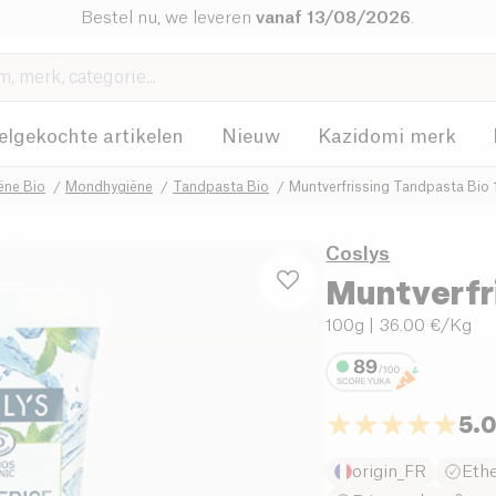
Bestel nu, we leveren
vanaf 13/08/2026
.
elgekochte artikelen
Nieuw
Kazidomi merk
ëne Bio
Mondhygiëne
Tandpasta Bio
Muntverfrissing Tandpasta Bio
Coslys
Muntverfr
100g
| 36.00 €/Kg
5.
origin_FR
Eth