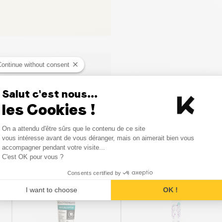
Continue without consent
Salut c'est nous...
les Cookies !
Consent Management Platform
On a attendu d'être sûrs que le contenu de ce site
Axeptio consent
vous intéresse avant de vous déranger, mais on aimerait bien vous
Vergelijkbare producten
accompagner pendant votre visite...
C'est OK pour vous ?
Consents certified by
I want to choose
OK !