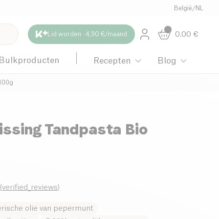
België
/
NL
0.00
€
Lid worden · 4,90 €/maand
Bulkproducten
Recepten
Blog
 100g
issing Tandpasta Bio
0
(
verified_reviews
)
erische olie van pepermunt