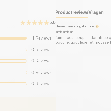
Productreviews
Vragen
5.0
Geverifieerde gebruiker
j'aime beaucoup ce dentifrice q
1
Reviews
bouche, goût léger et mousse 
0
Reviews
0
Reviews
0
Reviews
0
Reviews