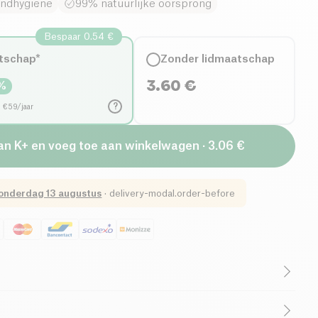
ondhygiëne
99% natuurlijke oorsprong
Bespaar 0.54 €
tschap*
Zonder lidmaatschap
3.60
€
%
?
d €59/jaar
an K+ en voeg toe aan winkelwagen · 3.06 €
onderdag 13 augustus
·
delivery-modal.order-before
ologisch
Vegetarisch
Cruelty-Free