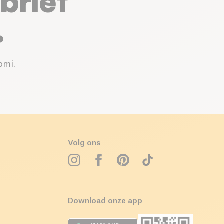
brief
.
omi.
Volg ons
Download onze app