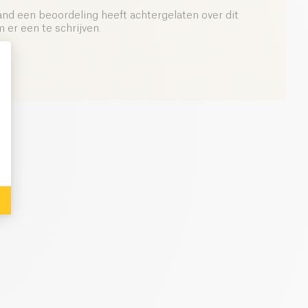
and een beoordeling heeft achtergelaten over dit
er een te schrijven.
: Personalize Your Options