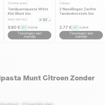
Comme avant
Caliquo
Tandpastapasta Witte
2 Navullingen Zachte
Klei Munt bio
Tandenborstels bio
90ml
| 128.11 €/L
9.80 €
2.77 €
11.53 €
3.26 €
Toevoegen aan
Toevoegen aan
mandje
mandje
dpasta Munt Citroen Zonder
nhoutskool
Essentiële oliën