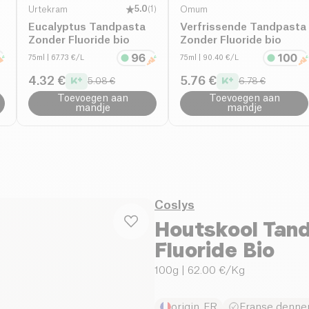
Urtekram
5.0
(
1
)
Omum
Eucalyptus Tandpasta
Verfrissende Tandpasta
Zonder Fluoride bio
Zonder Fluoride bio
75ml
| 67.73 €/L
75ml
| 90.40 €/L
4.32 €
5.76 €
5.08 €
6.78 €
Toevoegen aan
Toevoegen aan
mandje
mandje
Coslys
Houtskool Tan
Fluoride Bio
100g
| 62.00 €/Kg
origin_FR
Franse denne