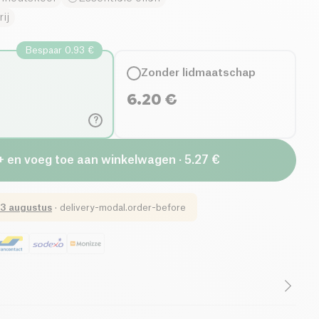
ij
Bespaar 0.93 €
Zonder lidmaatschap
6.20
€
?
+ en voeg toe aan winkelwagen · 5.27 €
3 augustus
·
delivery-modal.order-before