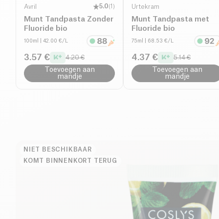
Avril
5.0
(
1
)
Urtekram
Munt Tandpasta Zonder
Munt Tandpasta met
Fluoride bio
Fluoride bio
100ml
| 42.00 €/L
75ml
| 68.53 €/L
3.57 €
4.37 €
4.20 €
5.14 €
Toevoegen aan
Toevoegen aan
mandje
mandje
NIET BESCHIKBAAR
KOMT BINNENKORT TERUG