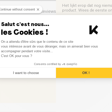
Het lijkt erop dat nog niem
Continue without consent
product. Wees de eerste om 
0
Reviews
0
Reviews
Salut c'est nous...
Laat uw mening achter
les Cookies !
0
Reviews
Consent Management Platform
On a attendu d'être sûrs que le contenu de ce site
0
Reviews
Axeptio consent
vous intéresse avant de vous déranger, mais on aimerait bien vous
accompagner pendant votre visite...
C'est OK pour vous ?
0
Reviews
Consents certified by
I want to choose
OK !