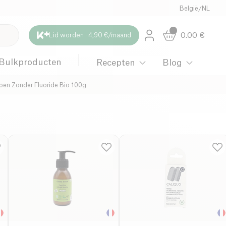
België
/
NL
0.00
€
Lid worden · 4,90 €/maand
Bulkproducten
Recepten
Blog
oen Zonder Fluoride Bio 100g