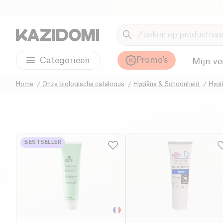
Promo's
Categorieën
Mijn ve
Home
Onze biologische catalogus
Hygiëne & Schoonheid
Hygi
BESTSELLER