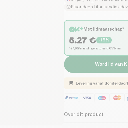
Fluorideen titaniumdioxidevr
Met lidmaatschap*
5.27
€
-
15
%
*€4,90/maand · gefactureerd €59/jaar
Word lid van K
🚚
Levering vanaf
donderdag 1
Over dit product