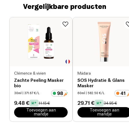
Vergelijkbare producten
Clémence & vivien
Mádara
Zachte Peeling Masker
SOS Hydratie & Glans
bio
Masker
30ml
| 371.67 €/L
60ml
| 582.50 €/L
9.48 €
29.71 €
11.15 €
34.95 €
Toevoegen aan
Toevoegen aan
mandje
mandje