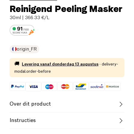
Reinigend Peeling Masker
30ml
| 366.33 €/L
origin_FR
🚚
Levering vanaf
donderdag 13 augustus
·
delivery-
modal.order-before
Over dit product
Vegan
Vegetarisch
Frans bedrijf
Instructies
Slow Cosmetic
Gebruik