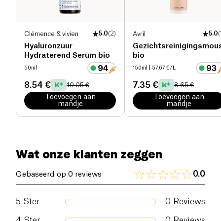
Clémence & vivien
5.0
(
2
)
Avril
5.0
(
Hyaluronzuur
Gezichtsreinigingsmou
Hydraterend Serum bio
bio
50ml
150ml
| 57.67 €/L
8.54 €
7.35 €
10.05 €
8.65 €
Toevoegen aan
Toevoegen aan
mandje
mandje
Wat onze klanten zeggen
0.0
Gebaseerd op 0 reviews
5
Ster
0
Reviews
4
Ster
0
Reviews