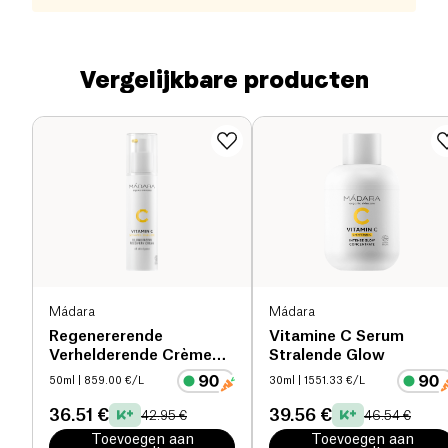
Vergelijkbare producten
Mádara
Mádara
Regenererende
Vitamine C Serum
Verhelderende Crème
Stralende Glow
Vitamine C
50ml
| 859.00 €/L
30ml
| 1551.33 €/L
36.51 €
39.56 €
42.95 €
46.54 €
Toevoegen aan
Toevoegen aan