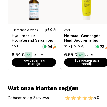
verminderen. Het geeft uw huid een boost. Uw
huid is in topvorm: stralend, egaal en glad!
Clémence & vivien
5.0
(
2
)
Avril
Hyaluronzuur
Normaal-Gemengde
Hydraterend Serum bio
Huid Dagcrème bio
50ml
50ml
| 154.00 €/L
8.54 €
6.55 €
10.05 €
7.70 €
Toevoegen aan
Toevoegen aan
mandje
mandje
Wat onze klanten zeggen
5.0
Gebaseerd op 2 reviews