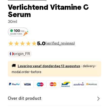
Verlichtend Vitamine C
Serum
30ml
5.0
(
verified_reviews
)
origin_FR
🚚
Levering vanaf
donderdag 13 augustus
·
delivery-
modal.order-before
Over dit product