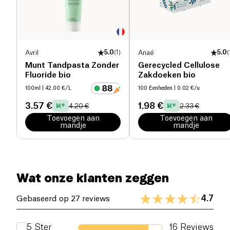
natuurlijke ingrediënten en zonder
aluminiumzouten (inclusief geen aluinsteen die
niets anders is dan een aluminiumzout).
Avril
5.0
(
1
)
Anaé
5.0
(
Munt Tandpasta Zonder
Gerecycled Cellulose
Fluoride bio
Zakdoeken bio
100ml
| 42.00 €/L
100 Eenheden
| 0.02 €/u
3.57 €
1.98 €
4.20 €
2.33 €
Toevoegen aan
Toevoegen aan
mandje
mandje
Wat onze klanten zeggen
4.7
Gebaseerd op 27 reviews
5
Ster
16
Reviews