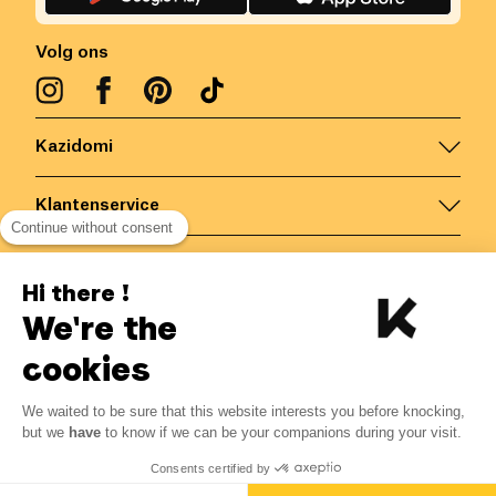
Volg ons
Kazidomi
Klantenservice
Continue without consent
Contacteer ons
Hi there !
We're the
België
/
NL
Veilige betalingen via
cookies
We waited to be sure that this website interests you before knocking,
7.40
€
-
15
%
?
8.70
€
but we
have
to know if we can be your companions during your visit.
Bespaar 1.30 € met K+
© Kazidomi
2026
BE-BIO-03
Consents certified by
Alle rechten voorbehouden
Toevoegen aan mandje