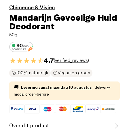
Clémence & Vivien
Mandarijn Gevoelige Huid
Deodorant
50g
4.7
(
verified_reviews
)
100% natuurlijk
Vegan en groen
🚚
Levering vanaf
maandag 10 augustus
·
delivery-
modal.order-before
Over dit product