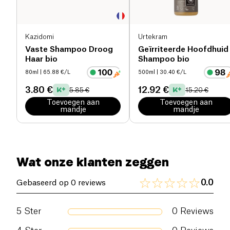
Kazidomi
Urtekram
Vaste Shampoo Droog
Geïrriteerde Hoofdhuid
Haar bio
Shampoo bio
80ml
| 65.88 €/L
500ml
| 30.40 €/L
3.80 €
12.92 €
5.85 €
15.20 €
Toevoegen aan
Toevoegen aan
mandje
mandje
Wat onze klanten zeggen
0.0
Gebaseerd op 0 reviews
5
Ster
0
Reviews