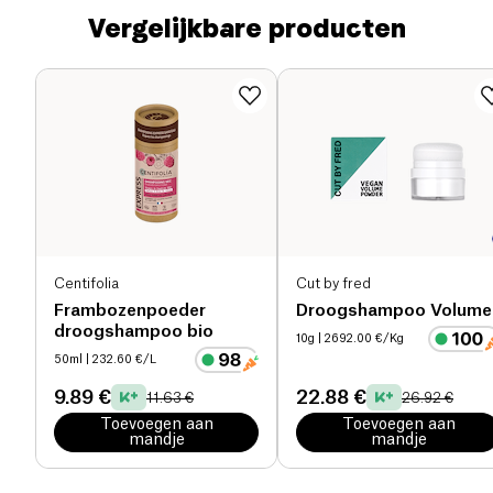
Vergelijkbare producten
Centifolia
Cut by fred
Frambozenpoeder
Droogshampoo Volume
droogshampoo bio
10g
| 2692.00 €/Kg
50ml
| 232.60 €/L
9.89 €
22.88 €
11.63 €
26.92 €
Toevoegen aan
Toevoegen aan
mandje
mandje