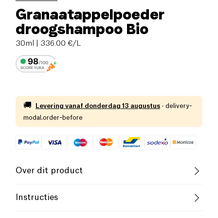
Granaatappelpoeder
droogshampoo Bio
30ml
| 336.00 €/L
🚚
Levering vanaf
donderdag 13 augustus
·
delivery-
modal.order-before
Over dit product
Vegan
Biologisch
Vegetarisch
Instructies
Gebruik