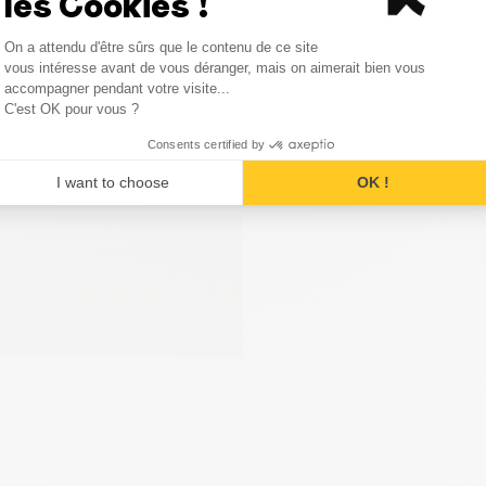
les Cookies !
Consent Management Platform
On a attendu d'être sûrs que le contenu de ce site
Axeptio consent
vous intéresse avant de vous déranger, mais on aimerait bien vous
accompagner pendant votre visite...
C'est OK pour vous ?
Consents certified by
I want to choose
OK !