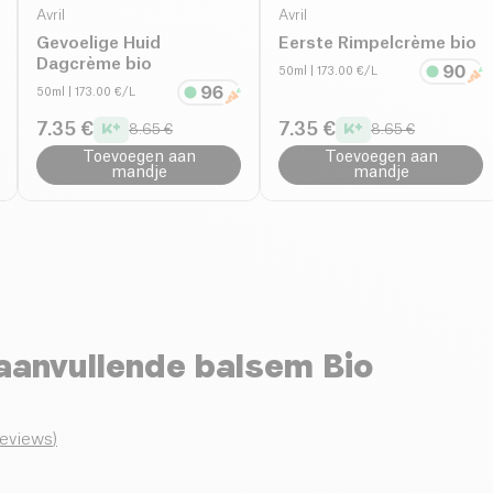
Avril
Avril
Gevoelige Huid
Eerste Rimpelcrème bio
Dagcrème bio
50ml
| 173.00 €/L
50ml
| 173.00 €/L
7.35 €
7.35 €
8.65 €
8.65 €
Toevoegen aan
Toevoegen aan
mandje
mandje
eaanvullende balsem Bio
reviews
)