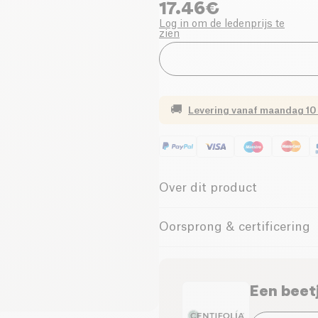
17.46
€
Log in om de ledenprijs te
zien
🚚
Levering vanaf
maandag 10
Over dit product
Vegan
Biologisch
Oorsprong & certificering
Een beet