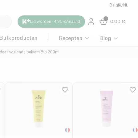
België
/
NL
0.00
€
Lid worden · 4,90 €/maand
Bulkproducten
Recepten
Blog
pideaanvullende balsem Bio 200ml