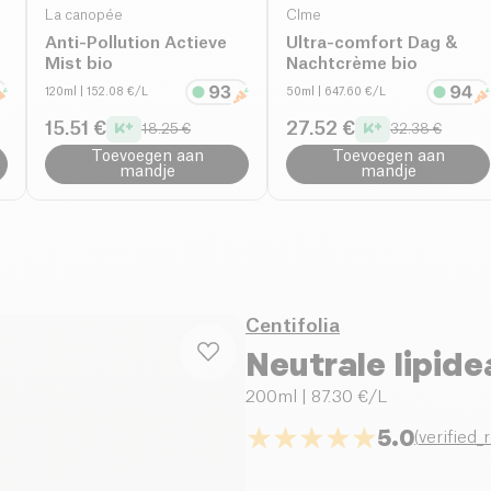
La canopée
CÎme
Anti-Pollution Actieve
Ultra-comfort Dag &
Mist bio
Nachtcrème bio
120ml
| 152.08 €/L
50ml
| 647.60 €/L
15.51 €
27.52 €
18.25 €
32.38 €
Toevoegen aan
Toevoegen aan
mandje
mandje
Centifolia
Neutrale lipid
200ml
| 87.30 €/L
5.0
(
verified_