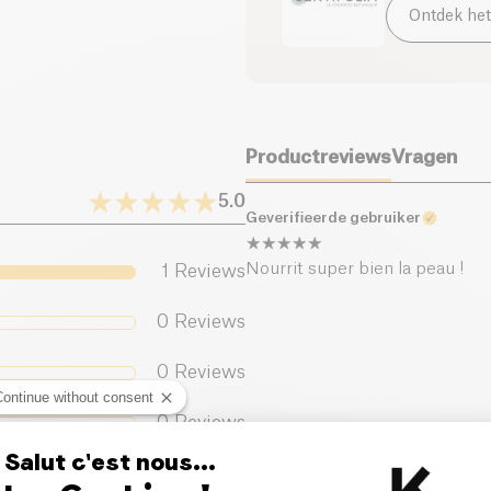
Ontdek het
Productreviews
Vragen
5.0
Geverifieerde gebruiker
Nourrit super bien la peau !
1
Reviews
0
Reviews
0
Reviews
Continue without consent
0
Reviews
Salut c'est nous...
0
Reviews