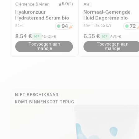
Clémence & vivien
5.0
(
2
)
Avril
Hyaluronzuur
Normaal-Gemengde
Hydraterend Serum bio
Huid Dagcrème bio
50ml
50ml
| 154.00 €/L
8.54 €
6.55 €
10.05 €
7.70 €
Toevoegen aan
Toevoegen aan
mandje
mandje
NIET BESCHIKBAAR
KOMT BINNENKORT TERUG