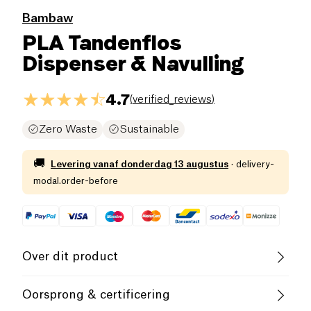
Bambaw
PLA Tandenflos
Dispenser & Navulling
4.7
(
verified_reviews
)
Zero Waste
Sustainable
🚚
Levering vanaf
donderdag 13 augustus
·
delivery-
modal.order-before
Over dit product
Vegan
Vegetarisch
Cruelty-Free
Oorsprong & certificering