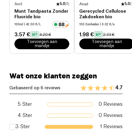
Avril
5.0
(
1
)
Anaé
5.0
(
Munt Tandpasta Zonder
Gerecycled Cellulose
Fluoride bio
Zakdoeken bio
100ml
| 42.00 €/L
100 Eenheden
| 0.02 €/u
3.57 €
1.98 €
4.20 €
2.33 €
Toevoegen aan
Toevoegen aan
mandje
mandje
Wat onze klanten zeggen
4.7
Gebaseerd op 6 reviews
5
Ster
0
Reviews
4
Ster
0
Reviews
3
Ster
1
Reviews