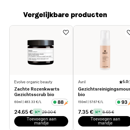
Vergelijkbare producten
Evolve organic beauty
Avril
5.0
(
Zachte Rozenkwarts
Gezichtsreinigingsmou
Gezichtsscrub bio
bio
60ml
| 483.33 €/L
150ml
| 57.67 €/L
24.65 €
7.35 €
29.00 €
8.65 €
Toevoegen aan
Toevoegen aan
mandje
mandje