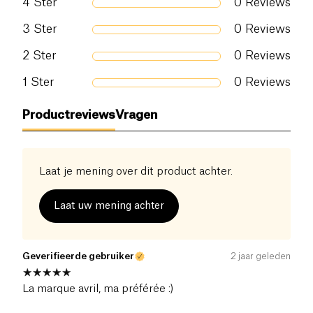
4
Ster
0
Reviews
3
Ster
0
Reviews
2
Ster
0
Reviews
1
Ster
0
Reviews
Productreviews
Vragen
Laat je mening over dit product achter.
Laat uw mening achter
Geverifieerde gebruiker
2 jaar geleden
La marque avril, ma préférée :)