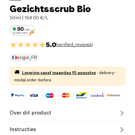
Gezichtsscrub Bio
50ml
| 154.00 €/L
5.0
(
verified_reviews
)
origin_FR
🚚
Levering vanaf
maandag 10 augustus
·
delivery-
modal.order-before
Over dit product
Laag zout
Biologisch
Instructies