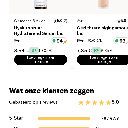
Clémence & vivien
5.0
(
2
)
Avril
5.0
(
Hyaluronzuur
Gezichtsreinigingsmou
Hydraterend Serum bio
bio
50ml
150ml
| 57.67 €/L
8.54 €
7.35 €
10.05 €
8.65 €
Toevoegen aan
Toevoegen aan
mandje
mandje
Wat onze klanten zeggen
5.0
Gebaseerd op 1 reviews
5
Ster
1
Reviews